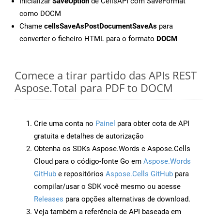
Inicializar
SaveOption
de CellsAPI com SaveFormat
como DOCM
Chame
cellsSaveAsPostDocumentSaveAs
para
converter o ficheiro HTML para o formato
DOCM
Comece a tirar partido das APIs REST
Aspose.Total para PDF to DOCM
Crie uma conta no
Painel
para obter cota de API
gratuita e detalhes de autorização
Obtenha os SDKs Aspose.Words e Aspose.Cells
Cloud para o código-fonte Go em
Aspose.Words
GitHub
e repositórios
Aspose.Cells GitHub
para
compilar/usar o SDK você mesmo ou acesse
Releases
para opções alternativas de download.
Veja também a referência de API baseada em