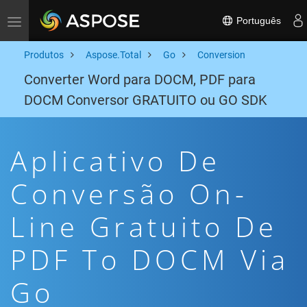
Português
Toggle navigation
Produtos
Aspose.Total
Go
Conversion
Converter Word para DOCM, PDF para
DOCM Conversor GRATUITO ou GO SDK
Aplicativo De
Conversão On-
Line Gratuito De
PDF To DOCM Via
Go