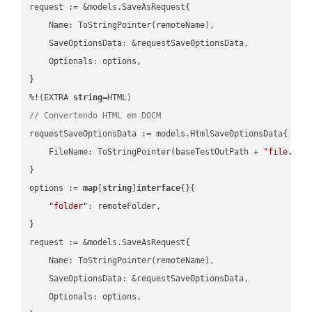
request := &models.SaveAsRequest{

    Name: ToStringPointer(remoteName),

    SaveOptionsData: &requestSaveOptionsData,

    Optionals: options,

}

%!(EXTRA 
string
// Convertendo HTML em DOCM
requestSaveOptionsData := models.HtmlSaveOptionsData{

    FileName: ToStringPointer(baseTestOutPath + 
"file.HTM
}

options := 
map
[
string
]
interface
{}{

"folder"
: remoteFolder,

}

request := &models.SaveAsRequest{

    Name: ToStringPointer(remoteName),

    SaveOptionsData: &requestSaveOptionsData,

    Optionals: options,
