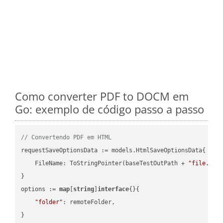
Como converter PDF to DOCM em
Go: exemplo de código passo a passo
// Convertendo PDF em HTML
requestSaveOptionsData := models.HtmlSaveOptionsData{

    FileName: ToStringPointer(baseTestOutPath + 
"file.PDF
}

options := 
map
[
string
]
interface
{}{

"folder"
: remoteFolder,

}
