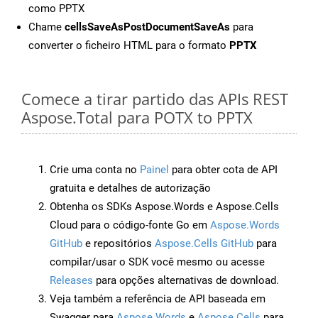
como PPTX
Chame
cellsSaveAsPostDocumentSaveAs
para
converter o ficheiro HTML para o formato
PPTX
Comece a tirar partido das APIs REST
Aspose.Total para POTX to PPTX
Crie uma conta no
Painel
para obter cota de API
gratuita e detalhes de autorização
Obtenha os SDKs Aspose.Words e Aspose.Cells
Cloud para o código-fonte Go em
Aspose.Words
GitHub
e repositórios
Aspose.Cells GitHub
para
compilar/usar o SDK você mesmo ou acesse
Releases
para opções alternativas de download.
Veja também a referência de API baseada em
Swagger para
Aspose.Words
e
Aspose.Cells
para