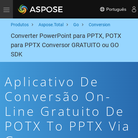
Português
Toggle navigation
Produtos
Aspose.Total
Go
Conversion
Converter PowerPoint para PPTX, POTX
para PPTX Conversor GRATUITO ou GO
SDK
Aplicativo De
Conversão On-
Line Gratuito De
POTX To PPTX Via