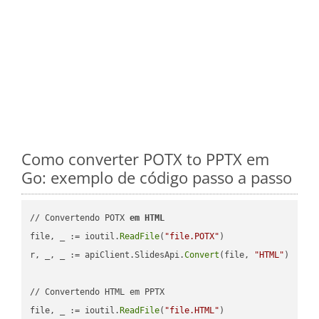
Como converter POTX to PPTX em
Go: exemplo de código passo a passo
// Convertendo POTX 
em
HTML
file, _ := ioutil.
ReadFile
(
"file.POTX"
)

r, _, _ := apiClient.SlidesApi.
Convert
(file, 
"HTML"
)

// Convertendo HTML em PPTX

file, _ := ioutil.
ReadFile
(
"file.HTML"
)
