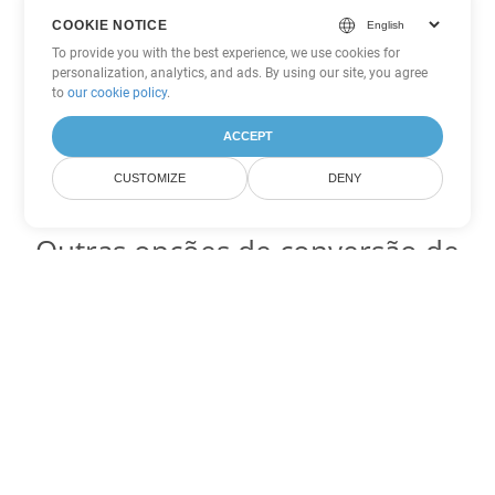
COOKIE NOTICE
To provide you with the best experience, we use cookies for
personalization, analytics, and ads. By using our site, you agree
to
our cookie policy
.
ACCEPT
CUSTOMIZE
DENY
Outras opções de conversão de
PowerPoint
Converter PPS em DOC
DOC:
Microsoft Word Binary Format
Converter PPS em DOT
DOT:
Microsoft Word Template Files