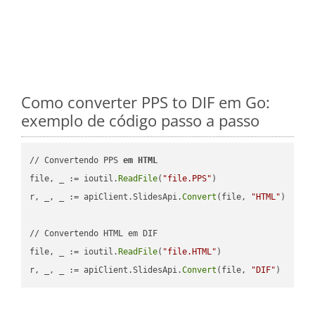
Como converter PPS to DIF em Go:
exemplo de código passo a passo
// Convertendo PPS 
em
HTML
file, _ := ioutil.
ReadFile
(
"file.PPS"
)

r, _, _ := apiClient.SlidesApi.
Convert
(file, 
"HTML"
)

// Convertendo HTML em DIF

file, _ := ioutil.
ReadFile
(
"file.HTML"
)

r, _, _ := apiClient.SlidesApi.
Convert
(file, 
"DIF"