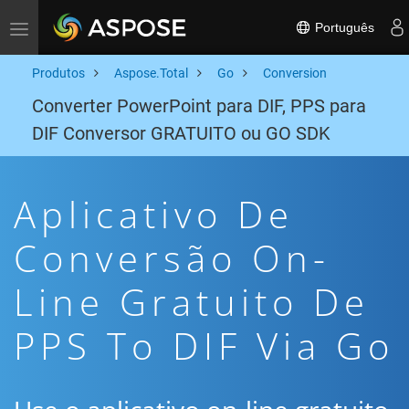
Português
Toggle navigation
Produtos
Aspose.Total
Go
Conversion
Converter PowerPoint para DIF, PPS para
DIF Conversor GRATUITO ou GO SDK
Aplicativo De
Conversão On-
Line Gratuito De
PPS To DIF Via Go