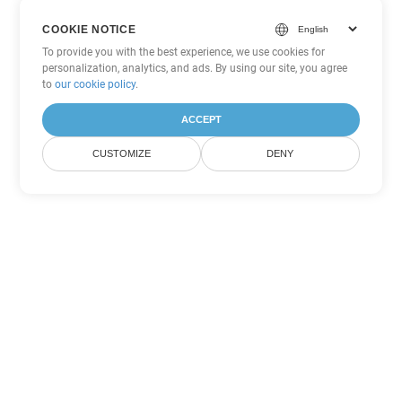
COOKIE NOTICE
To provide you with the best experience, we use cookies for
personalization, analytics, and ads. By using our site, you agree
to
our cookie policy
.
ACCEPT
CUSTOMIZE
DENY
Outras opções de conversão de
PowerPoint
Converter PPS em DOC
DOC:
Microsoft Word Binary Format
Converter PPS em DOT