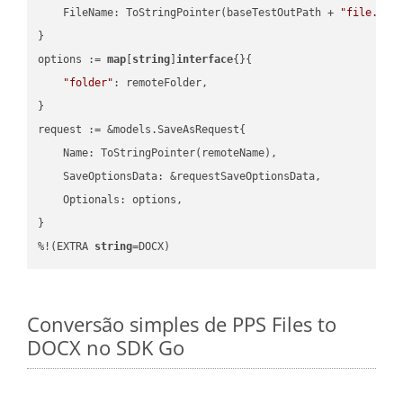
    FileName: ToStringPointer(baseTestOutPath + 
"file.HTM
}

options := 
map
[
string
]
interface
{}{

"folder"
: remoteFolder,

}

request := &models.SaveAsRequest{

    Name: ToStringPointer(remoteName),

    SaveOptionsData: &requestSaveOptionsData,

    Optionals: options,

}

%!(EXTRA 
string
=DOCX)
Conversão simples de PPS Files to
DOCX no SDK Go