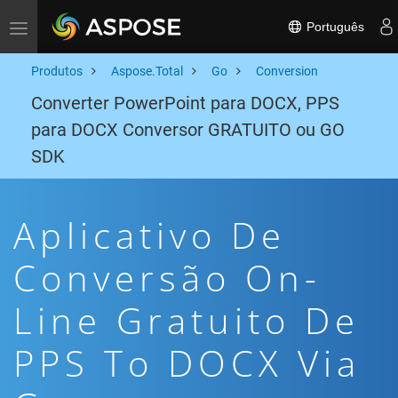
Português
Toggle navigation
Produtos
Aspose.Total
Go
Conversion
Converter PowerPoint para DOCX, PPS
para DOCX Conversor GRATUITO ou GO
SDK
Aplicativo De
Conversão On-
Line Gratuito De
PPS To DOCX Via