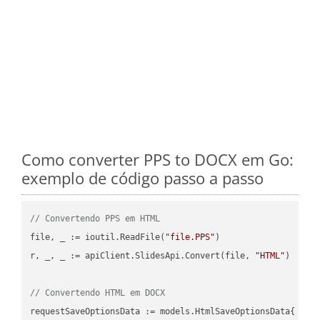
Como converter PPS to DOCX em Go:
exemplo de código passo a passo
// Convertendo PPS em HTML
file, _ := ioutil.ReadFile(
"file.PPS"
)

r, _, _ := apiClient.SlidesApi.Convert(file, 
"HTML"
)

// Convertendo HTML em DOCX
requestSaveOptionsData := models.HtmlSaveOptionsData{
