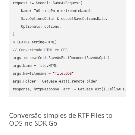
request := &models.SaveAsRequest{

    Name: ToStringPointer(remoteName),

    SaveOptionsData: &requestSaveOptionsData,

    Optionals: options,

}

%!(EXTRA 
string
// Convertendo HTML em ODS
args := 
new
(CellsSaveAsPostDocumentSaveAsOpts)

args.Name = file.HTML

args.Newfilename = 
"file.ODS"
args.Folder = GetBaseTest().remoteFolder

Conversão simples de RTF Files to
ODS no SDK Go