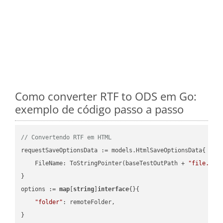
Como converter RTF to ODS em Go:
exemplo de código passo a passo
// Convertendo RTF em HTML
requestSaveOptionsData := models.HtmlSaveOptionsData{

    FileName: ToStringPointer(baseTestOutPath + 
"file.RTF
}

options := 
map
[
string
]
interface
{}{

"folder"
: remoteFolder,

}
