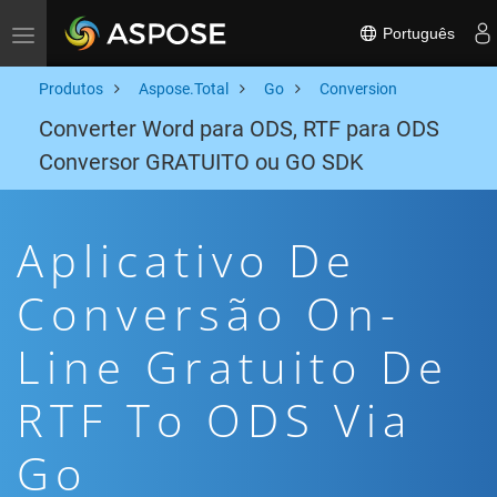
Português
Toggle navigation
Produtos
Aspose.Total
Go
Conversion
Converter Word para ODS, RTF para ODS
Conversor GRATUITO ou GO SDK
Aplicativo De
Conversão On-
Line Gratuito De
RTF To ODS Via
Go