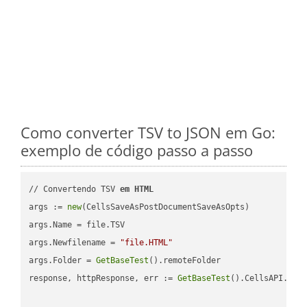
Como converter TSV to JSON em Go:
exemplo de código passo a passo
// Convertendo TSV 
em
HTML
args := 
new
(CellsSaveAsPostDocumentSaveAsOpts)

args.Name = file.TSV

args.Newfilename = 
"file.HTML"
args.Folder = 
GetBaseTest
().remoteFolder

response, httpResponse, err := 
GetBaseTest
().CellsAPI.
Cel