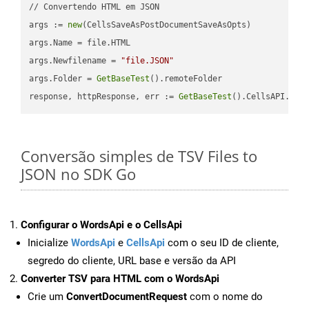
// Convertendo HTML em JSON

args := 
new
(CellsSaveAsPostDocumentSaveAsOpts)

args.Name = file.HTML

args.Newfilename = 
"file.JSON"
args.Folder = 
GetBaseTest
().remoteFolder

response, httpResponse, err := 
GetBaseTest
().CellsAPI.
Cel
Conversão simples de TSV Files to
JSON no SDK Go
Configurar o WordsApi e o CellsApi
Inicialize
WordsApi
e
CellsApi
com o seu ID de cliente,
segredo do cliente, URL base e versão da API
Converter TSV para HTML com o WordsApi
Crie um
ConvertDocumentRequest
com o nome do