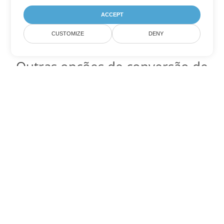
ACCEPT
CUSTOMIZE
DENY
Outras opções de conversão de
Excel
Converter TSV em DOC
DOC:
Microsoft Word Binary Format
Converter TSV em DOT
DOT:
Microsoft Word Template Files
Converter TSV em DOCX
DOCX:
Office 2007+ Word Document