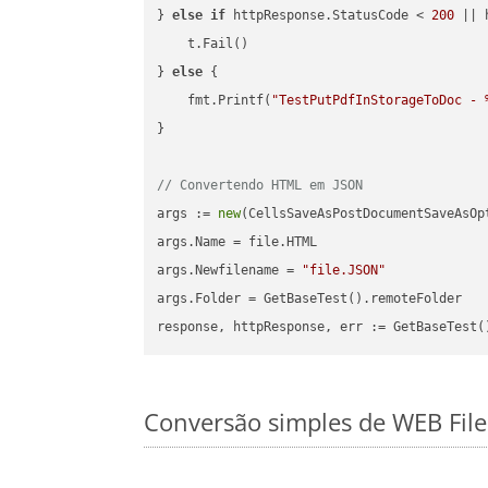
} 
else
if
 httpResponse.StatusCode < 
200
 || 
    t.Fail()

} 
else
 {

    fmt.Printf(
"TestPutPdfInStorageToDoc - 
}

// Convertendo HTML em JSON
args := 
new
(CellsSaveAsPostDocumentSaveAsOpt
args.Name = file.HTML

args.Newfilename = 
"file.JSON"
args.Folder = GetBaseTest().remoteFolder

Conversão simples de WEB Fil