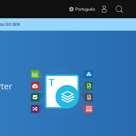
Português
 ou GO SDK
rter