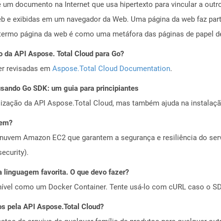
 um documento na Internet que usa hipertexto para vincular a out
b e exibidas em um navegador da Web. Uma página da web faz part
rmo página da web é como uma metáfora das páginas de papel de
o da API Aspose. Total Cloud para Go?
er revisadas em
Aspose.Total Cloud Documentation
.
ando Go SDK: um guia para principiantes
alização da API Aspose.Total Cloud, mas também ajuda na instalaçã
vem?
nuvem Amazon EC2 que garantem a segurança e resiliência do servi
ecurity).
 linguagem favorita. O que devo fazer?
ível como um Docker Container. Tente usá-lo com cURL caso o SDK
os pela API Aspose.Total Cloud?