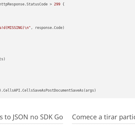
httpResponse.StatusCode > 
299
 {

%!d(MISSING)\n"
, response.Code)

s)

es to JSON no SDK Go
Comece a tirar part