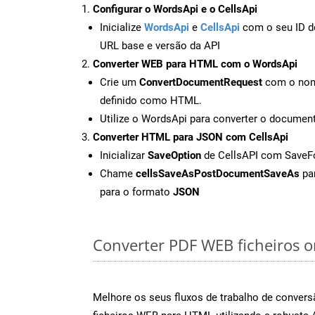
Configurar o WordsApi e o CellsApi
Inicialize
WordsApi
e
CellsApi
com o seu ID de
URL base e versão da API
Converter WEB para HTML com o WordsApi
Crie um
ConvertDocumentRequest
com o nome
definido como HTML.
Utilize o WordsApi para converter o docum
Converter HTML para JSON com CellsApi
Inicializar
SaveOption
de CellsAPI com Save
Chame
cellsSaveAsPostDocumentSaveAs
par
para o formato
JSON
Converter PDF WEB ficheiros on
Melhore os seus fluxos de trabalho de conve