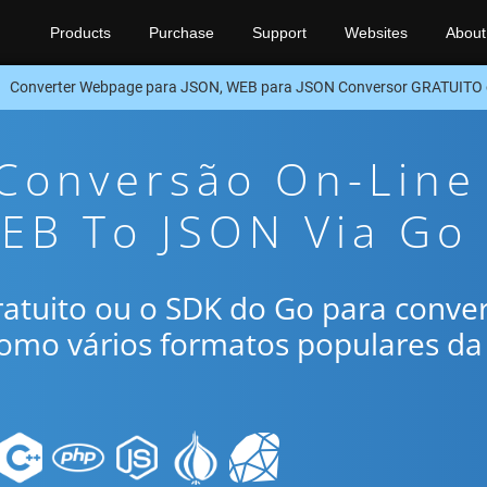
Products
Purchase
Support
Websites
About
Converter Webpage para JSON, WEB para JSON Conversor GRATUITO
 Conversão On-Line
EB To JSON Via Go
gratuito ou o SDK do Go para conve
omo vários formatos populares da