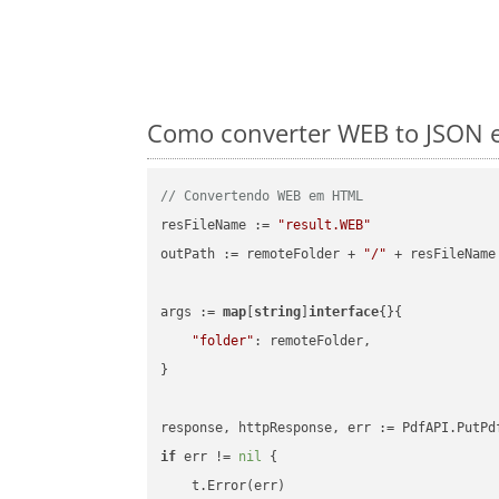
Como converter WEB to JSON e
// Convertendo WEB em HTML
resFileName := 
"result.WEB"
outPath := remoteFolder + 
"/"
 + resFileName

args := 
map
[
string
]
interface
{}{

"folder"
: remoteFolder,

}

if
 err != 
nil
 {

    t.Error(err)
