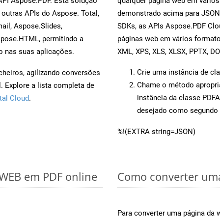
 API Aspose.PDF. Esta solução
qualquer página web em vários
outras APIs do Aspose. Total,
demonstrado acima para JSON.
il, Aspose.Slides,
SDKs, as APIs Aspose.PDF Clou
spose.HTML, permitindo a
páginas web em vários formato
o nas suas aplicações.
XML, XPS, XLS, XLSX, PPTX, D
Crie uma instância de cl
cheiros, agilizando conversões
Chame o método apropr
 Explore a lista completa de
instância da classe PDF
tal Cloud
.
desejado como segundo 
%!(EXTRA string=JSON)
r WEB em PDF online
Como converter uma
Para converter uma página da 