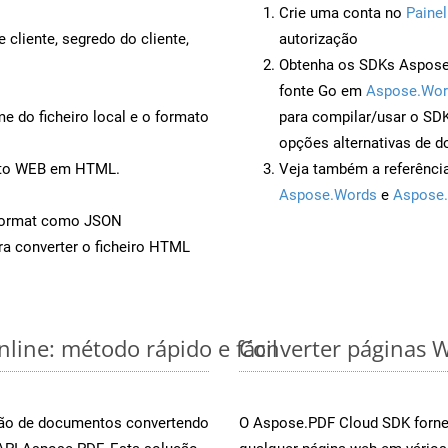
Crie uma conta no
Painel
 cliente, segredo do cliente,
autorização
Obtenha os SDKs Aspose.
fonte Go em
Aspose.Wor
 do ficheiro local e o formato
para compilar/usar o S
opções alternativas de d
ento WEB em HTML.
Veja também a referênci
Aspose.Words
e
Aspose.
Format como JSON
a converter o ficheiro HTML
line: método rápido e fácil
Converter páginas W
rsão de documentos convertendo
O Aspose.PDF Cloud SDK fornec