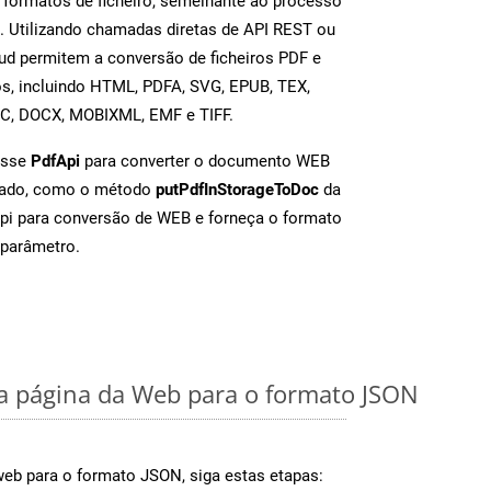
 formatos de ficheiro, semelhante ao processo
 Utilizando chamadas diretas de API REST ou
d permitem a conversão de ficheiros PDF e
s, incluindo HTML, PDFA, SVG, EPUB, TEX,
OC, DOCX, MOBIXML, EMF e TIFF.
asse
PdfApi
para converter o documento WEB
iado, como o método
putPdfInStorageToDoc
da
Api para conversão de WEB e forneça o formato
parâmetro.
 página da Web para o formato JSON
web para o formato JSON, siga estas etapas: