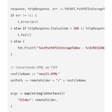
if
 err != 
nil
 {

    t.Error(err)

} 
else
if
 httpResponse.StatusCode < 
200
 || httpResponse.S
    t.Fail()

} 
else
 {

    fmt.Printf(
"TestPutPdfInStorageToDoc - %!d(MISSING)\n
}

// Convertendo HTML em TIFF
resFileName := 
"result.HTML"
outPath := remoteFolder + 
"/"
 + resFileName

args := 
map
[
string
]
interface
{}{

"folder"
: remoteFolder,

}
