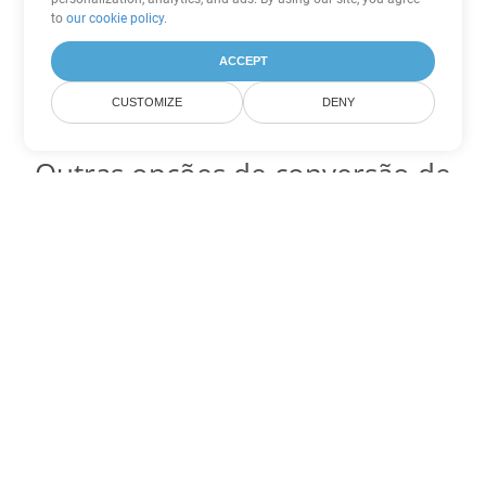
to
our cookie policy
.
ACCEPT
CUSTOMIZE
DENY
Outras opções de conversão de
PDF
Converter WEB em DOC
DOC:
Microsoft Word Binary Format
Converter WEB em DOT
DOT:
Microsoft Word Template Files
Converter WEB em DOCX
DOCX:
Office 2007+ Word Document