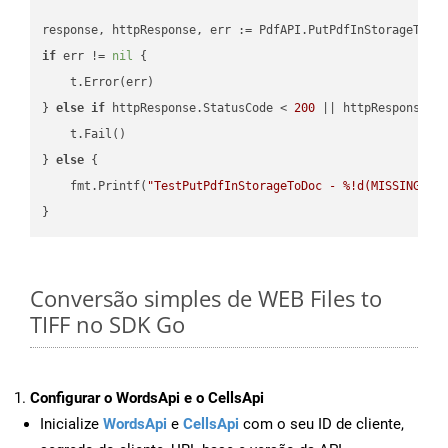
if
 err != 
nil
 {

    t.Error(err)

} 
else
if
 httpResponse.StatusCode < 
200
 || httpResponse.S
    t.Fail()

} 
else
 {

    fmt.Printf(
"TestPutPdfInStorageToDoc - %!d(MISSING)\n
Conversão simples de WEB Files to
TIFF no SDK Go
Configurar o WordsApi e o CellsApi
Inicialize
WordsApi
e
CellsApi
com o seu ID de cliente,