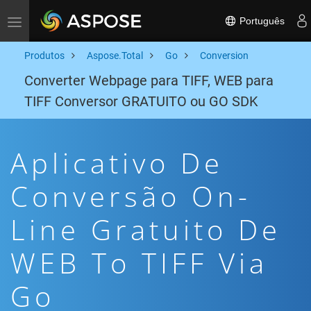
Português
Toggle navigation
Produtos
Aspose.Total
Go
Conversion
Converter Webpage para TIFF, WEB para
TIFF Conversor GRATUITO ou GO SDK
Aplicativo De
Conversão On-
Line Gratuito De
WEB To TIFF Via
Go