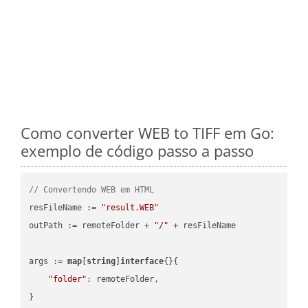
Como converter WEB to TIFF em Go:
exemplo de código passo a passo
// Convertendo WEB em HTML
resFileName := 
"result.WEB"
outPath := remoteFolder + 
"/"
 + resFileName

args := 
map
[
string
]
interface
{}{

"folder"
: remoteFolder,

}
