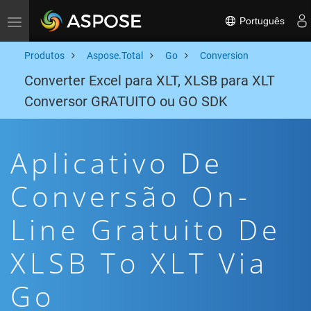
Português
Toggle navigation
Produtos
Aspose.Total
Go
Conversion
Converter Excel para XLT, XLSB para XLT
Conversor GRATUITO ou GO SDK
Aplicativo De
Conversão On-
Line Gratuito De
XLSB To XLT Via
Go