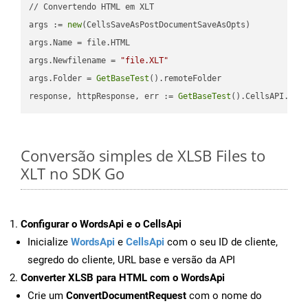
// Convertendo HTML em XLT

args := 
new
(CellsSaveAsPostDocumentSaveAsOpts)

args.Name = file.HTML

args.Newfilename = 
"file.XLT"
args.Folder = 
GetBaseTest
().remoteFolder

response, httpResponse, err := 
GetBaseTest
().CellsAPI.
Cel
Conversão simples de XLSB Files to
XLT no SDK Go
Configurar o WordsApi e o CellsApi
Inicialize
WordsApi
e
CellsApi
com o seu ID de cliente,
segredo do cliente, URL base e versão da API
Converter XLSB para HTML com o WordsApi
Crie um
ConvertDocumentRequest
com o nome do