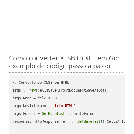
Como converter XLSB to XLT em Go:
exemplo de código passo a passo
// Convertendo XLSB 
em
HTML
args := 
new
(CellsSaveAsPostDocumentSaveAsOpts)

args.Name = file.XLSB

args.Newfilename = 
"file.HTML"
args.Folder = 
GetBaseTest
().remoteFolder

response, httpResponse, err := 
GetBaseTest
().CellsAPI.
Cel