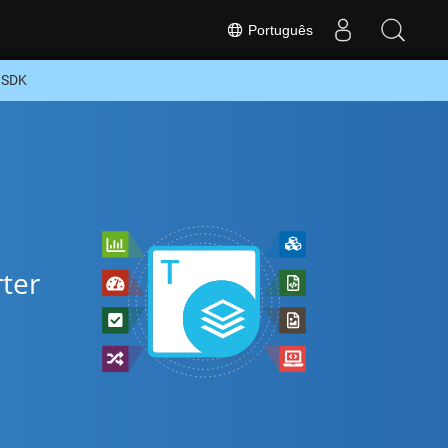
Português
 SDK
rter