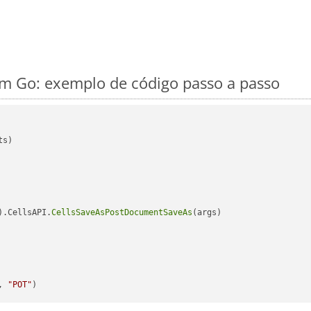
m Go: exemplo de código passo a passo
s)

).CellsAPI.
CellsSaveAsPostDocumentSaveAs
(args)

, 
"POT"