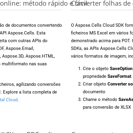
online: método rápido e fácil
Converter folhas de
rsão de documentos convertendo
O Aspose.Cells Cloud SDK forn
 API Aspose.Cells. Esta
ficheiros MS Excel em vários 
eita com outras APIs do
demonstrado acima para POT. Q
F, Aspose.Email,
SDKs, as APIs Aspose.Cells Cl
s, Aspose.3D, Aspose.HTML,
vários formatos de imagem, inc
s multiformato nas suas
Crie o objeto
SaveOption
propriedade
SaveFormat
.
Criar objeto
Converter so
cheiros, agilizando conversões
documento
 Explore a lista completa de
Chame o método
SaveA
tal Cloud
.
para conversão de XLSX