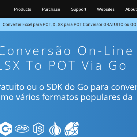
Products
Purchase
Support
Websites
About
Converter Excel para POT, XLSX para POT Conversor GRATUITO ou GO
 Conversão On-Line
LSX To POT Via Go
gratuito ou o SDK do Go para conve
omo vários formatos populares da