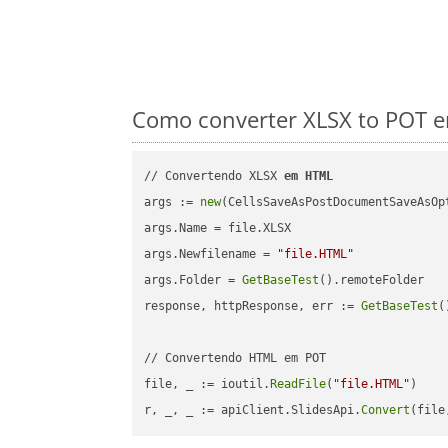
Como converter XLSX to POT e
// Convertendo XLSX 
em
HTML
args := 
new
(CellsSaveAsPostDocumentSaveAsOpt
args.Name = file.XLSX

args.Newfilename = 
"file.HTML"
args.Folder = 
GetBaseTest
().remoteFolder

response, httpResponse, err := 
GetBaseTest
(
// Convertendo HTML em POT

file, _ := ioutil.
ReadFile
(
"file.HTML"
)

r, _, _ := apiClient.SlidesApi.
Convert
(file