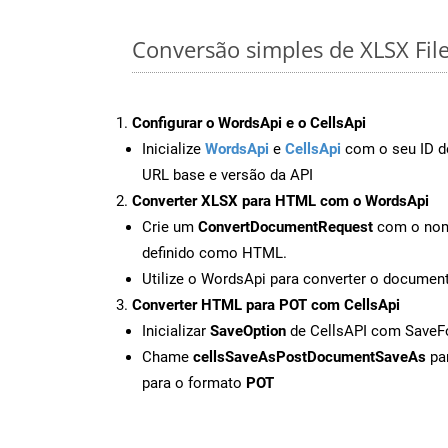
Conversão simples de XLSX Fil
Configurar o WordsApi e o CellsApi
Inicialize
WordsApi
e
CellsApi
com o seu ID de
URL base e versão da API
Converter XLSX para HTML com o WordsApi
Crie um
ConvertDocumentRequest
com o nome
definido como HTML.
Utilize o WordsApi para converter o docum
Converter HTML para POT com CellsApi
Inicializar
SaveOption
de CellsAPI com Save
Chame
cellsSaveAsPostDocumentSaveAs
par
para o formato
POT