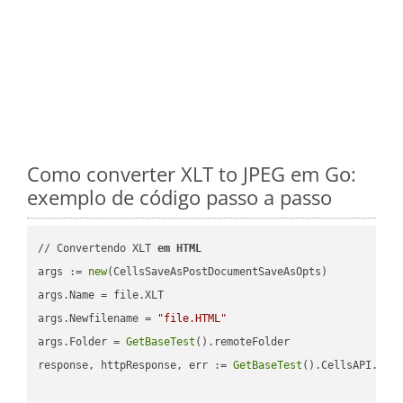
Como converter XLT to JPEG em Go:
exemplo de código passo a passo
// Convertendo XLT 
em
HTML
args := 
new
(CellsSaveAsPostDocumentSaveAsOpts)

args.Name = file.XLT

args.Newfilename = 
"file.HTML"
args.Folder = 
GetBaseTest
().remoteFolder

response, httpResponse, err := 
GetBaseTest
().CellsAPI.
Cel