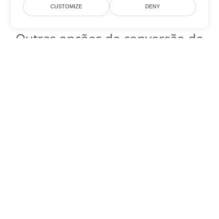
CUSTOMIZE
DENY
Outras opções de conversão de
Excel
Converter XLT em DOC
DOC:
Microsoft Word Binary Format
Converter XLT em DOT
DOT:
Microsoft Word Template Files
Converter XLT em DOCX
DOCX:
Office 2007+ Word Document
Converter XLT em DOCM
DOCM:
Microsoft Word 2007 Marco File