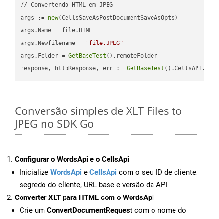
// Convertendo HTML em JPEG

args := 
new
(CellsSaveAsPostDocumentSaveAsOpts)

args.Name = file.HTML

args.Newfilename = 
"file.JPEG"
args.Folder = 
GetBaseTest
().remoteFolder

response, httpResponse, err := 
GetBaseTest
().CellsAPI.
Cel
Conversão simples de XLT Files to
JPEG no SDK Go
Configurar o WordsApi e o CellsApi
Inicialize
WordsApi
e
CellsApi
com o seu ID de cliente,
segredo do cliente, URL base e versão da API
Converter XLT para HTML com o WordsApi
Crie um
ConvertDocumentRequest
com o nome do