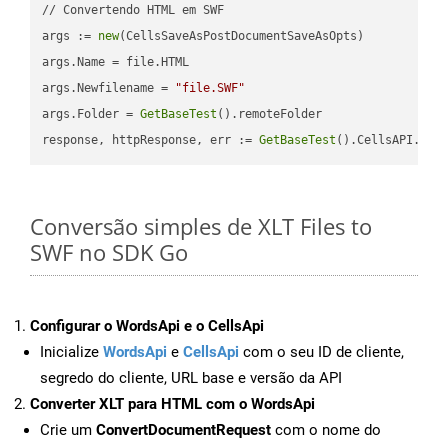
// Convertendo HTML em SWF

args := 
new
(CellsSaveAsPostDocumentSaveAsOpts)

args.Name = file.HTML

args.Newfilename = 
"file.SWF"
args.Folder = 
GetBaseTest
().remoteFolder

response, httpResponse, err := 
GetBaseTest
().CellsAPI.
Cel
Conversão simples de XLT Files to
SWF no SDK Go
Configurar o WordsApi e o CellsApi
Inicialize
WordsApi
e
CellsApi
com o seu ID de cliente,
segredo do cliente, URL base e versão da API
Converter XLT para HTML com o WordsApi
Crie um
ConvertDocumentRequest
com o nome do