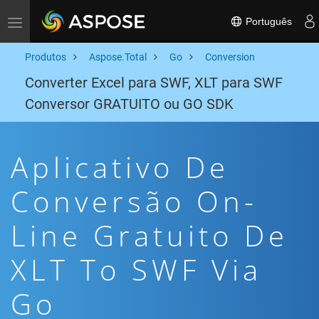
Português
Toggle navigation
Produtos
Aspose.Total
Go
Conversion
Converter Excel para SWF, XLT para SWF
Conversor GRATUITO ou GO SDK
Aplicativo De
Conversão On-
Line Gratuito De
XLT To SWF Via
Go