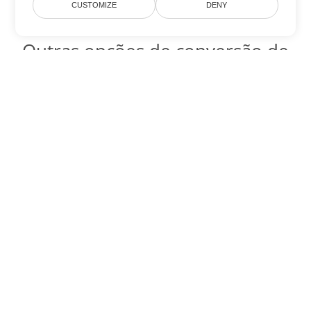
CUSTOMIZE
DENY
Outras opções de conversão de
Excel
Converter XLT em DOC
DOC:
Microsoft Word Binary Format
Converter XLT em DOT
DOT:
Microsoft Word Template Files
Converter XLT em DOCX
DOCX:
Office 2007+ Word Document
Converter XLT em DOCM
DOCM:
Microsoft Word 2007 Marco File