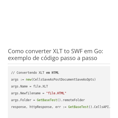
Como converter XLT to SWF em Go:
exemplo de código passo a passo
// Convertendo XLT 
em
HTML
args := 
new
(CellsSaveAsPostDocumentSaveAsOpts)

args.Name = file.XLT

args.Newfilename = 
"file.HTML"
args.Folder = 
GetBaseTest
().remoteFolder

response, httpResponse, err := 
GetBaseTest
().CellsAPI.
Cel