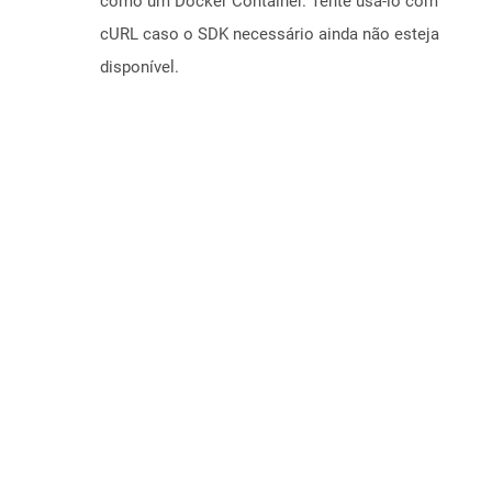
como um Docker Container. Tente usá-lo com
cURL caso o SDK necessário ainda não esteja
disponível.