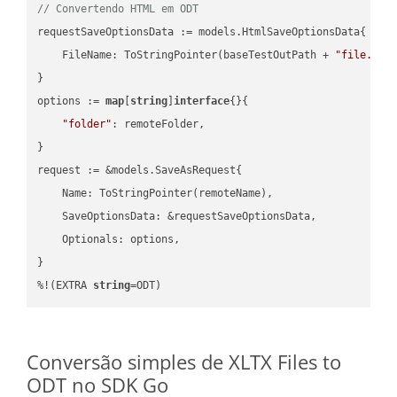
// Convertendo HTML em ODT
requestSaveOptionsData := models.HtmlSaveOptionsData{

    FileName: ToStringPointer(baseTestOutPath + 
"file.HTM
}

options := 
map
[
string
]
interface
{}{

"folder"
: remoteFolder,

}

request := &models.SaveAsRequest{

    Name: ToStringPointer(remoteName),

    SaveOptionsData: &requestSaveOptionsData,

    Optionals: options,

}

%!(EXTRA 
string
=ODT)
Conversão simples de XLTX Files to
ODT no SDK Go