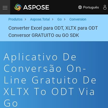
Português
Toggle navigation
Produtos
Aspose.Total
Go
Conversion
Converter Excel para ODT, XLTX para ODT
Conversor GRATUITO ou GO SDK
Aplicativo De
Conversão On-
Line Gratuito De
XLTX To ODT Via
Go