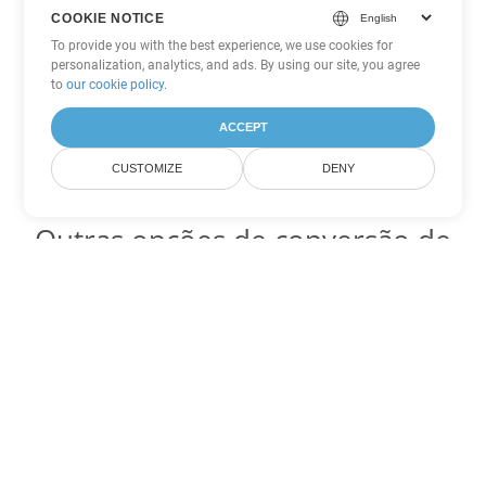
COOKIE NOTICE
To provide you with the best experience, we use cookies for
personalization, analytics, and ads. By using our site, you agree
to
our cookie policy
.
ACCEPT
CUSTOMIZE
DENY
Outras opções de conversão de
Excel
Converter XLTX em DOC
DOC:
Microsoft Word Binary Format
Converter XLTX em DOT
DOT:
Microsoft Word Template Files