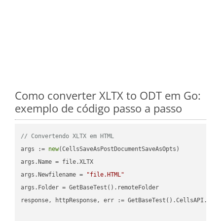
Como converter XLTX to ODT em Go:
exemplo de código passo a passo
// Convertendo XLTX em HTML
args := 
new
(CellsSaveAsPostDocumentSaveAsOpts)

args.Name = file.XLTX

args.Newfilename = 
"file.HTML"
args.Folder = GetBaseTest().remoteFolder

response, httpResponse, err := GetBaseTest().CellsAPI.Cell