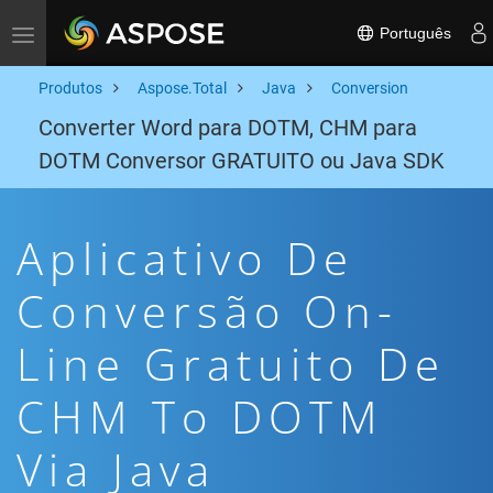
Português
Toggle navigation
Produtos
Aspose.Total
Java
Conversion
Converter Word para DOTM, CHM para
DOTM Conversor GRATUITO ou Java SDK
Aplicativo De
Conversão On-
Line Gratuito De
CHM To DOTM
Via Java