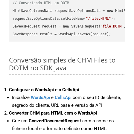
// Convertendo HTML em DOTM
HtmlSaveOptionsData requestSaveOptionsData = 
new
 HtmlSaveO
requestSaveOptionsData.setFileName(
"/file.HTML"
);

SaveAsRequest request = 
new
 SaveAsRequest(
"file.DOTM"
,req
Conversão simples de CHM Files to
DOTM no SDK Java
Configurar o WordsApi e o CellsApi
Inicialize
WordsApi
e
CellsApi
com o seu ID de cliente,
segredo do cliente, URL base e versão da API
Converter CHM para HTML com o WordsApi
Crie um
ConvertDocumentRequest
com o nome do
ficheiro local e o formato definido como HTML.