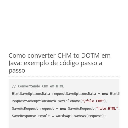
Como converter CHM to DOTM em
Java: exemplo de código passo a
passo
// Convertendo CHM em HTML
HtmlSaveOptionsData requestSaveOptionsData = 
new
 HtmlSaveO
requestSaveOptionsData.setFileName(
"/file.CHM"
);

SaveAsRequest request = 
new
 SaveAsRequest(
"file.HTML"
,req
SaveResponse result = wordsApi.saveAs(request);
