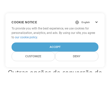
COOKIE NOTICE
To provide you with the best experience, we use cookies for
personalization, analytics, and ads. By using our site, you agree
to
our cookie policy
.
ACCEPT
CUSTOMIZE
DENY
Outras opções de conversão de
Word
Converter CHM em DOC
DOC:
Microsoft Word Binary Format