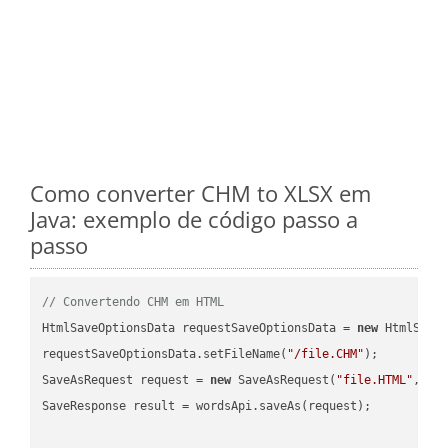
Como converter CHM to XLSX em
Java: exemplo de código passo a
passo
// Convertendo CHM em HTML
HtmlSaveOptionsData requestSaveOptionsData = 
new
 HtmlSaveO
requestSaveOptionsData.setFileName(
"/file.CHM"
);

SaveAsRequest request = 
new
 SaveAsRequest(
"file.HTML"
,req
SaveResponse result = wordsApi.saveAs(request);
