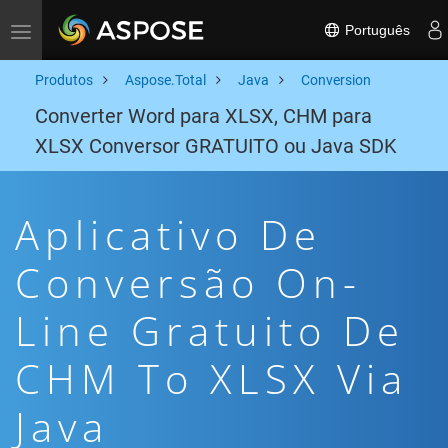
Português
Toggle navigation
Produtos
Aspose.Total
Java
Conversion
Converter Word para XLSX, CHM para
XLSX Conversor GRATUITO ou Java SDK
Aplicativo De
Conversão On-
Line Gratuito De
CHM To XLSX Via
Java