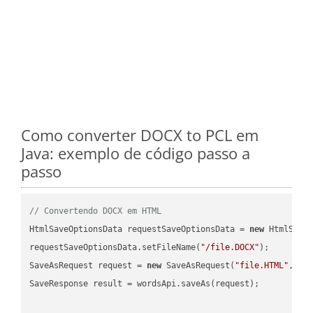
Como converter DOCX to PCL em
Java: exemplo de código passo a
passo
// Convertendo DOCX em HTML
HtmlSaveOptionsData requestSaveOptionsData = 
new
 HtmlSaveO
requestSaveOptionsData.setFileName(
"/file.DOCX"
);

SaveAsRequest request = 
new
 SaveAsRequest(
"file.HTML"
,req
SaveResponse result = wordsApi.saveAs(request);
