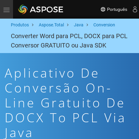
Português
Toggle navigation
Produtos
Aspose.Total
Java
Conversion
Converter Word para PCL, DOCX para PCL
Conversor GRATUITO ou Java SDK
Aplicativo De
Conversão On-
Line Gratuito De
DOCX To PCL Via
Java