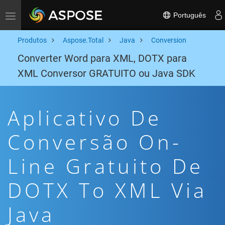
Português
Toggle navigation
Produtos
Aspose.Total
Java
Conversion
Converter Word para XML, DOTX para
XML Conversor GRATUITO ou Java SDK
Aplicativo De
Conversão On-
Line Gratuito De
DOTX To XML Via
Java