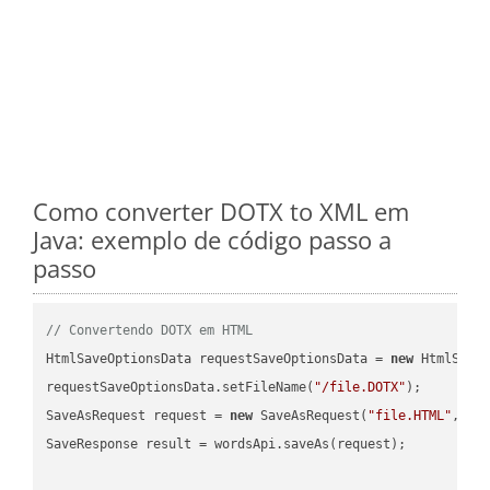
Como converter DOTX to XML em
Java: exemplo de código passo a
passo
// Convertendo DOTX em HTML
HtmlSaveOptionsData requestSaveOptionsData = 
new
 HtmlSaveO
requestSaveOptionsData.setFileName(
"/file.DOTX"
);

SaveAsRequest request = 
new
 SaveAsRequest(
"file.HTML"
,req
SaveResponse result = wordsApi.saveAs(request);
