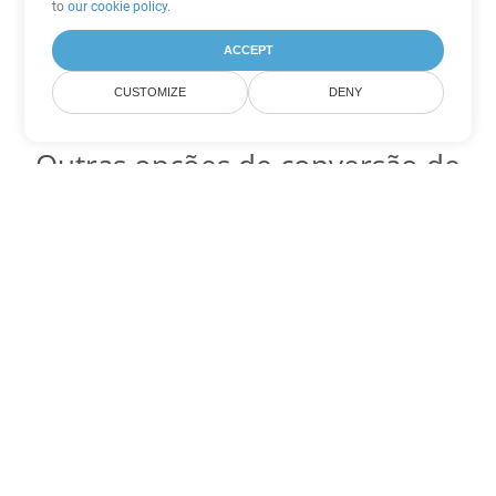
to
our cookie policy
.
ACCEPT
CUSTOMIZE
DENY
Outras opções de conversão de
Word
Converter DOTX em DOC
DOC:
Microsoft Word Binary Format
Converter DOTX em DOT
DOT:
Microsoft Word Template Files
Converter DOTX em DOCX
DOCX:
Office 2007+ Word Document