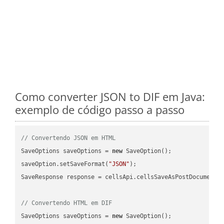
Como converter JSON to DIF em Java:
exemplo de código passo a passo
// Convertendo JSON em HTML
SaveOptions saveOptions = 
new
 SaveOption();

saveOption.setSaveFormat(
"JSON"
);

SaveResponse response = cellsApi.cellsSaveAsPostDocumentS
// Convertendo HTML em DIF
SaveOptions saveOptions = 
new
 SaveOption();
