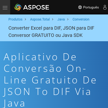
Português
Toggle navigation
Produtos
Aspose.Total
Java
Conversion
Converter Excel para DIF, JSON para DIF
Conversor GRATUITO ou Java SDK
Aplicativo De
Conversão On-
Line Gratuito De
JSON To DIF Via
Java