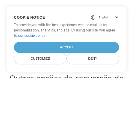
COOKIE NOTICE
To provide you with the best experience, we use cookies for
personalization, analytics, and ads. By using our site, you agree
to
our cookie policy
.
ACCEPT
CUSTOMIZE
DENY
Outras opções de conversão de
Excel
Converter JSON em DOC
DOC:
Microsoft Word Binary Format
Converter JSON em DOT