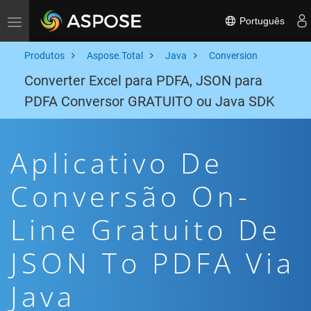
Português
Toggle navigation
Produtos
Aspose.Total
Java
Conversion
Converter Excel para PDFA, JSON para
PDFA Conversor GRATUITO ou Java SDK
Aplicativo De
Conversão On-
Line Gratuito De
JSON To PDFA Via
Java