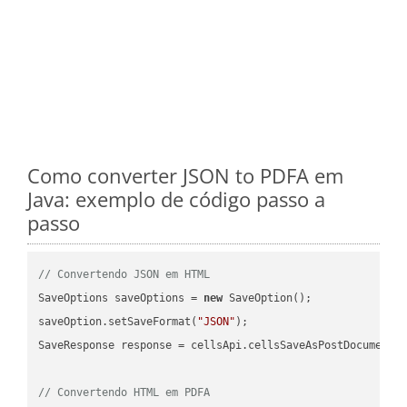
Como converter JSON to PDFA em
Java: exemplo de código passo a
passo
// Convertendo JSON em HTML
SaveOptions saveOptions = 
new
 SaveOption();

saveOption.setSaveFormat(
"JSON"
);

SaveResponse response = cellsApi.cellsSaveAsPostDocumentS
// Convertendo HTML em PDFA