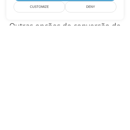
CUSTOMIZE
DENY
Outras opções de conversão de
Excel
Converter JSON em DOC
DOC:
Microsoft Word Binary Format
Converter JSON em DOT
DOT:
Microsoft Word Template Files
Converter JSON em DOCX
DOCX:
Office 2007+ Word Document
Converter JSON em DOCM
DOCM:
Microsoft Word 2007 Marco File