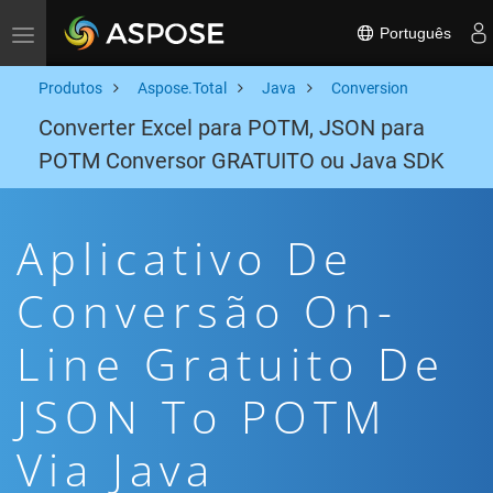
Português
Toggle navigation
Produtos
Aspose.Total
Java
Conversion
Converter Excel para POTM, JSON para
POTM Conversor GRATUITO ou Java SDK
Aplicativo De
Conversão On-
Line Gratuito De
JSON To POTM
Via Java