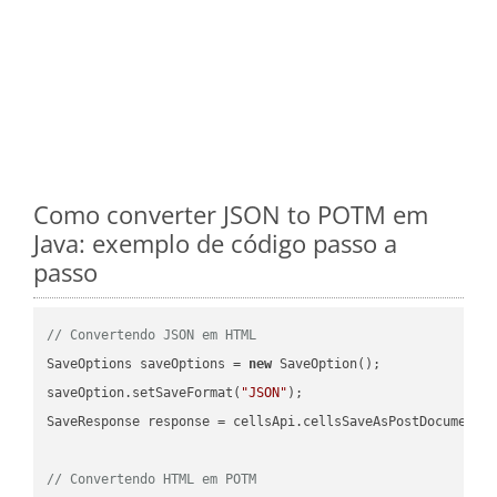
Como converter JSON to POTM em
Java: exemplo de código passo a
passo
// Convertendo JSON em HTML
SaveOptions saveOptions = 
new
 SaveOption();

saveOption.setSaveFormat(
"JSON"
);

SaveResponse response = cellsApi.cellsSaveAsPostDocumentS
// Convertendo HTML em POTM