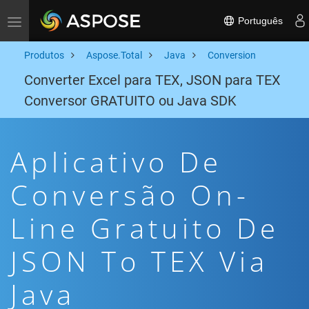
Português
Toggle navigation
Produtos
Aspose.Total
Java
Conversion
Converter Excel para TEX, JSON para TEX
Conversor GRATUITO ou Java SDK
Aplicativo De
Conversão On-
Line Gratuito De
JSON To TEX Via
Java