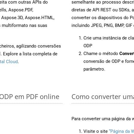
eita com outras APIs do
semelhante ao processo descri
lls, Aspose.PDF,
diretas de API REST ou SDKs, 
, Aspose.3D, Aspose.HTML,
converter os diapositivos do 
s multiformato nas suas
incluindo JPEG, PNG, BMP, GIF 
Crie uma instância de cl
ODP
cheiros, agilizando conversões
Chame o método
Conver
 Explore a lista completa de
conversão de ODP e for
tal Cloud
.
parâmetro.
r ODP em PDF online
Como converter uma
Para converter uma página da w
Visite o site
“Página da W