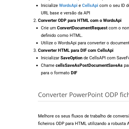
Inicialize
WordsApi
e
CellsApi
com o seu ID de
URL base e versão da API
Converter ODP para HTML com o WordsApi
Crie um
ConvertDocumentRequest
com o nome
definido como HTML.
Utilize o WordsApi para converter o docum
Converter HTML para DIF com CellsApi
Inicializar
SaveOption
de CellsAPI com SaveF
Chame
cellsSaveAsPostDocumentSaveAs
par
para o formato
DIF
Converter PowerPoint ODP fiche
Melhore os seus fluxos de trabalho de conve
ficheiros ODP para HTML utilizando a robusta 