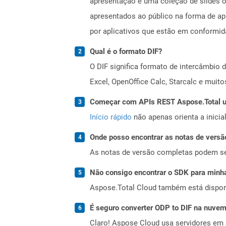
apresentação é uma coleção de slides on
apresentados ao público na forma de a
por aplicativos que estão em conformi
Qual é o formato DIF?
O DIF significa formato de intercâmbio d
Excel, OpenOffice Calc, Starcalc e muit
Começar com APIs REST Aspose.Total us
Início rápido
não apenas orienta a inici
Onde posso encontrar as notas de versã
As notas de versão completas podem s
Não consigo encontrar o SDK para minha
Aspose.Total Cloud também está dispon
É seguro converter ODP to DIF na nuve
Claro! Aspose Cloud usa servidores em 