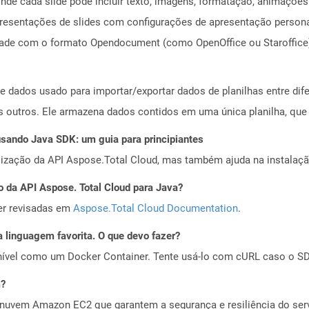
de cada slide pode incluir texto, imagens, formatação, animações
presentações de slides com configurações de apresentação person
dade com o formato Opendocument (como OpenOffice ou Staroffice
e dados usado para importar/exportar dados de planilhas entre difer
os outros. Ele armazena dados contidos em uma única planilha, que 
ando Java SDK: um guia para principiantes
alização da API Aspose.Total Cloud, mas também ajuda na instalaçã
o da API Aspose. Total Cloud para Java?
er revisadas em
Aspose.Total Cloud Documentation
.
 linguagem favorita. O que devo fazer?
ível como um Docker Container. Tente usá-lo com cURL caso o SDK
m?
nuvem Amazon EC2 que garantem a segurança e resiliência do servi