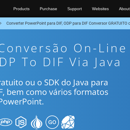
Products
Purchase
Support
Websites
About
Converter PowerPoint para DIF, ODP para DIF Conversor GRATUITO 
 Conversão On-Line
DP To DIF Via Java
gratuito ou o SDK do Java para
IF, bem como vários formatos
PowerPoint.