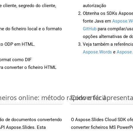
 cliente, segredo do cliente,
autorização
Obtenha os SDKs Aspose.
fonte Java em
Aspose.W
 do ficheiro local e o formato
GitHub
para compilar/us
opções alternativas de d
ento ODP em HTML.
Veja também a referênci
Aspose.Words
e
Aspose.
ormat como DIF
a converter o ficheiro HTML
iros online: método rápido e fácil
Converter apresent
rsão de documentos convertendo
O Aspose.Slides Cloud SDK ofe
API Aspose.Slides. Esta
converter ficheiros MS PowerP