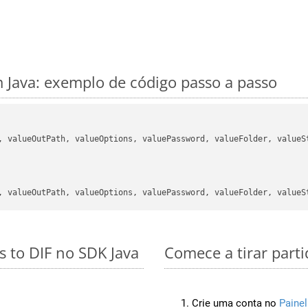
Java: exemplo de código passo a passo
, valueOutPath, valueOptions, valuePassword, valueFolder, valueSt
s to DIF no SDK Java
Comece a tirar part
Crie uma conta no
Painel