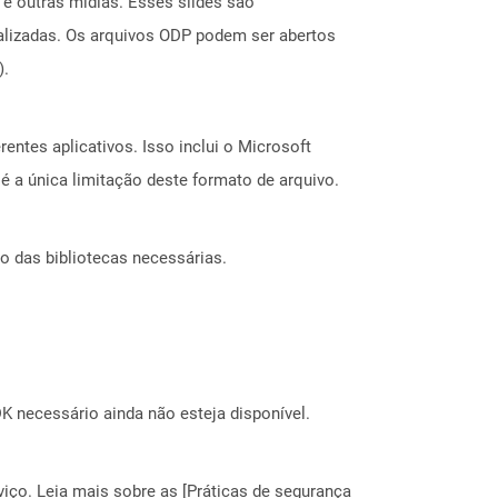
 e outras mídias. Esses slides são
alizadas. Os arquivos ODP podem ser abertos
).
entes aplicativos. Isso inclui o Microsoft
é a única limitação deste formato de arquivo.
o das bibliotecas necessárias.
 necessário ainda não esteja disponível.
ço. Leia mais sobre as [Práticas de segurança