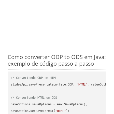
Como converter ODP to ODS em Java:
exemplo de código passo a passo
// Convertendo ODP em HTML
slidesApi.savePresentation(file.ODP, 
"HTML"
, valueOutPath,
// Convertendo HTML em ODS
SaveOptions saveOptions = 
new
 SaveOption();

saveOption.setSaveFormat(
"HTML"
);
