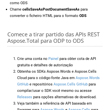
como ODS
Chame
cellsSaveAsPostDocumentSaveAs
para
converter o ficheiro HTML para o formato
ODS
Comece a tirar partido das APIs REST
Aspose.Total para ODP to ODS
Crie uma conta no
Painel
para obter cota de API
gratuita e detalhes de autorização
Obtenha os SDKs Aspose.Words e Aspose.Cells
Cloud para o código-fonte Java em
Aspose.Words
GitHub
e repositórios
Aspose.Cells GitHub
para
compilar/usar o SDK você mesmo ou acesse
Releases
para opções alternativas de download.
Veja também a referência de API baseada em
Swagger para
Aspose.Words
e
Aspose.Cells
para