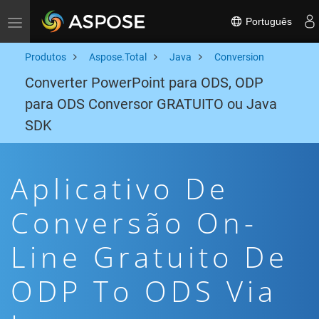
Português
Toggle navigation
Produtos
Aspose.Total
Java
Conversion
Converter PowerPoint para ODS, ODP
para ODS Conversor GRATUITO ou Java
SDK
Aplicativo De
Conversão On-
Line Gratuito De
ODP To ODS Via