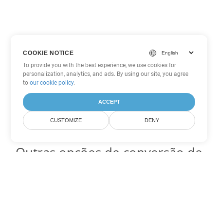
COOKIE NOTICE
To provide you with the best experience, we use cookies for
personalization, analytics, and ads. By using our site, you agree
to
our cookie policy
.
ACCEPT
CUSTOMIZE
DENY
Outras opções de conversão de
PowerPoint
Converter ODP em DOC
DOC:
Microsoft Word Binary Format