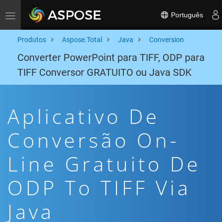
Português
Toggle navigation
Produtos
Aspose.Total
Java
Conversion
Converter PowerPoint para TIFF, ODP para
TIFF Conversor GRATUITO ou Java SDK
Aplicativo De
Conversão On-
Line Gratuito De
ODP To TIFF Via
Java