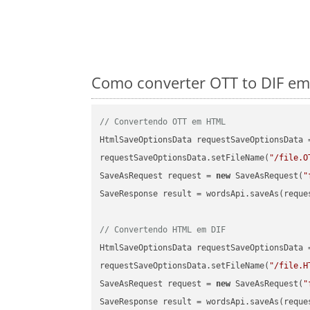
Como converter OTT to DIF em 
// Convertendo OTT em HTML
HtmlSaveOptionsData requestSaveOptionsData 
requestSaveOptionsData.setFileName(
"/file.O
SaveAsRequest request = 
new
 SaveAsRequest(
"
SaveResponse result = wordsApi.saveAs(reques
// Convertendo HTML em DIF
HtmlSaveOptionsData requestSaveOptionsData 
requestSaveOptionsData.setFileName(
"/file.H
SaveAsRequest request = 
new
 SaveAsRequest(
"