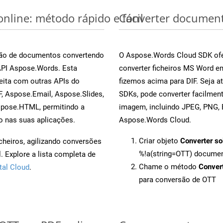
nline: método rápido e fácil
Converter document
rsão de documentos convertendo
O Aspose.Words Cloud SDK ofe
 API Aspose.Words. Esta
converter ficheiros MS Word e
eita com outras APIs do
fizemos acima para DIF. Seja 
, Aspose.Email, Aspose.Slides,
SDKs, pode converter facilme
spose.HTML, permitindo a
imagem, incluindo JPEG, PNG, B
o nas suas aplicações.
Aspose.Words Cloud.
Criar objeto
Converter so
cheiros, agilizando conversões
%!a(string=OTT) docume
 Explore a lista completa de
Chame o método
Conver
tal Cloud
.
para conversão de OTT