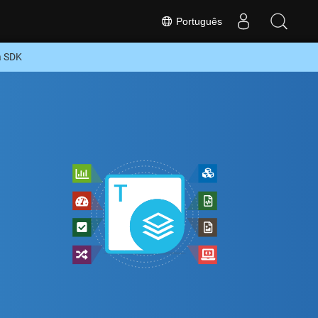
Português
a SDK