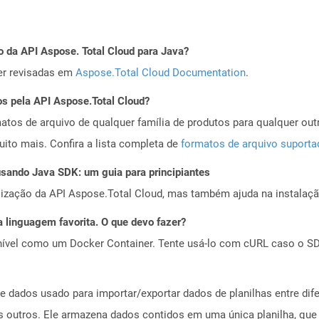
o da API Aspose. Total Cloud para Java?
er revisadas em
Aspose.Total Cloud Documentation
.
os pela API Aspose.Total Cloud?
tos de arquivo de qualquer família de produtos para qualquer outr
to mais. Confira a lista completa de
formatos de arquivo suport
ando Java SDK: um guia para principiantes
alização da API Aspose.Total Cloud, mas também ajuda na instalaçã
 linguagem favorita. O que devo fazer?
ível como um Docker Container. Tente usá-lo com cURL caso o SDK
e dados usado para importar/exportar dados de planilhas entre difer
os outros. Ele armazena dados contidos em uma única planilha, que 