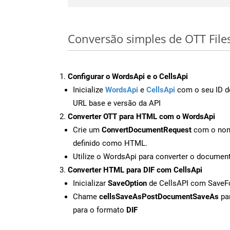
Conversão simples de OTT Files
Configurar o WordsApi e o CellsApi
Inicialize
WordsApi
e
CellsApi
com o seu ID de
URL base e versão da API
Converter OTT para HTML com o WordsApi
Crie um
ConvertDocumentRequest
com o nome
definido como HTML.
Utilize o WordsApi para converter o docum
Converter HTML para DIF com CellsApi
Inicializar
SaveOption
de CellsAPI com SaveF
Chame
cellsSaveAsPostDocumentSaveAs
par
para o formato
DIF