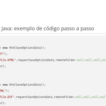
Java: exemplo de código passo a passo
= 
new
 HtmlSaveOptionsData();

TT"
);

file.HTML"
,requestSaveOptionsData,remoteFolder,
null
,
null
,
null
,
nu
t);

= 
new
 HtmlSaveOptionsData();

TML"
);

file.DIF"
,requestSaveOptionsData,remoteFolder,
null
,
null
,
null
,
nul