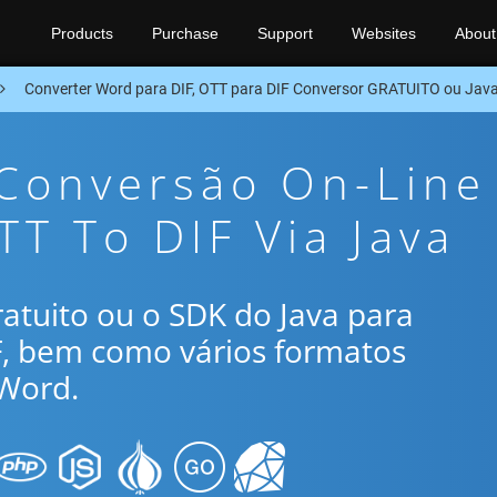
Products
Purchase
Support
Websites
About
Converter Word para DIF, OTT para DIF Conversor GRATUITO ou Jav
 Conversão On-Line
TT To DIF Via Java
gratuito ou o SDK do Java para
F, bem como vários formatos
Word.