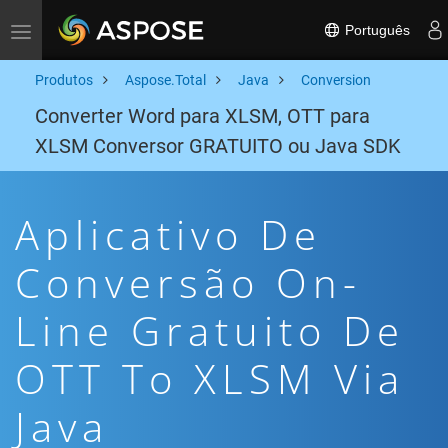
Português
Toggle navigation
Produtos
Aspose.Total
Java
Conversion
Converter Word para XLSM, OTT para
XLSM Conversor GRATUITO ou Java SDK
Aplicativo De
Conversão On-
Line Gratuito De
OTT To XLSM Via
Java