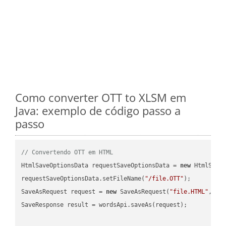
Como converter OTT to XLSM em
Java: exemplo de código passo a
passo
// Convertendo OTT em HTML
HtmlSaveOptionsData requestSaveOptionsData = 
new
 HtmlSaveO
requestSaveOptionsData.setFileName(
"/file.OTT"
);

SaveAsRequest request = 
new
 SaveAsRequest(
"file.HTML"
,req
SaveResponse result = wordsApi.saveAs(request);
