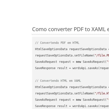
Como converter PDF to XAML e
// Convertendo PDF em HTML
HtmlSaveOptionsData requestSaveOptionsData 
requestSaveOptionsData.setFileName(
"/file.P
SaveAsRequest request = 
new
 SaveAsRequest(
"
SaveResponse result = wordsApi.saveAs(reques
// Convertendo HTML em XAML
HtmlSaveOptionsData requestSaveOptionsData 
requestSaveOptionsData.setFileName(
"/file.H
SaveAsRequest request = 
new
 SaveAsRequest(
"