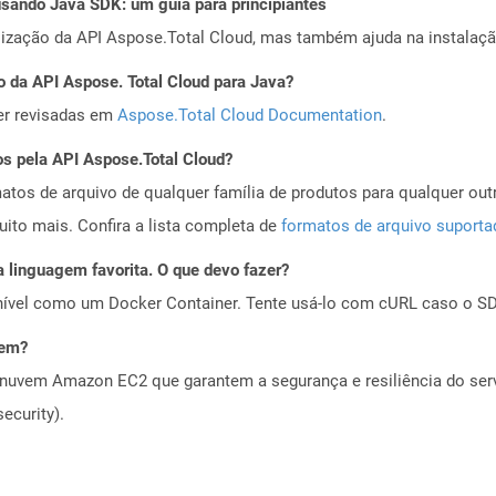
ando Java SDK: um guia para principiantes
alização da API Aspose.Total Cloud, mas também ajuda na instalaçã
o da API Aspose. Total Cloud para Java?
er revisadas em
Aspose.Total Cloud Documentation
.
os pela API Aspose.Total Cloud?
tos de arquivo de qualquer família de produtos para qualquer outr
to mais. Confira a lista completa de
formatos de arquivo suport
 linguagem favorita. O que devo fazer?
ível como um Docker Container. Tente usá-lo com cURL caso o SDK
vem?
nuvem Amazon EC2 que garantem a segurança e resiliência do servi
ecurity).