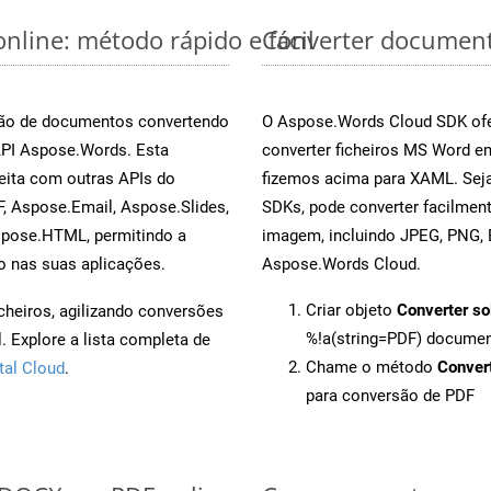
nline: método rápido e fácil
Converter document
rsão de documentos convertendo
O Aspose.Words Cloud SDK ofe
API Aspose.Words. Esta
converter ficheiros MS Word e
eita com outras APIs do
fizemos acima para XAML. Seja
, Aspose.Email, Aspose.Slides,
SDKs, pode converter facilme
spose.HTML, permitindo a
imagem, incluindo JPEG, PNG, B
o nas suas aplicações.
Aspose.Words Cloud.
Criar objeto
Converter so
cheiros, agilizando conversões
%!a(string=PDF) docume
 Explore a lista completa de
Chame o método
Conver
tal Cloud
.
para conversão de PDF