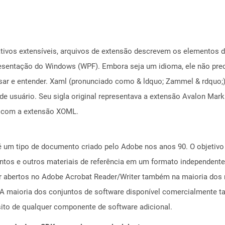
ivos extensíveis, arquivos de extensão descrevem os elementos da 
sentação do Windows (WPF). Embora seja um idioma, ele não prec
usar e entender. Xaml (pronunciado como & ldquo; Zammel & rdquo;
es de usuário. Seu sigla original representava a extensão Avalon M
s com a extensão XOML.
é um tipo de documento criado pelo Adobe nos anos 90. O objetivo 
tos e outros materiais de referência em um formato independente 
r abertos no Adobe Acrobat Reader/Writer também na maioria dos
s. A maioria dos conjuntos de software disponível comercialment
ito de qualquer componente de software adicional.