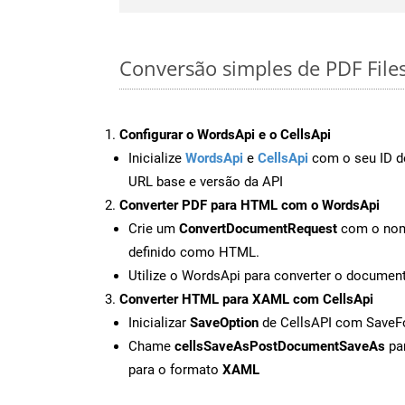
Conversão simples de PDF File
Configurar o WordsApi e o CellsApi
Inicialize
WordsApi
e
CellsApi
com o seu ID de
URL base e versão da API
Converter PDF para HTML com o WordsApi
Crie um
ConvertDocumentRequest
com o nome
definido como HTML.
Utilize o WordsApi para converter o docume
Converter HTML para XAML com CellsApi
Inicializar
SaveOption
de CellsAPI com Save
Chame
cellsSaveAsPostDocumentSaveAs
par
para o formato
XAML