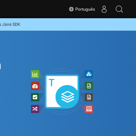
Português
u Java SDK
a