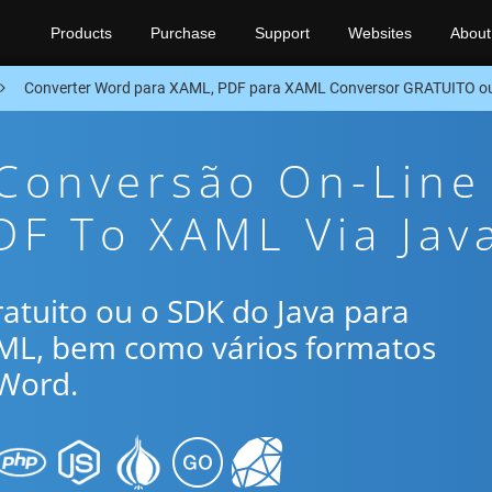
Products
Purchase
Support
Websites
About
Converter Word para XAML, PDF para XAML Conversor GRATUITO o
 Conversão On-Line
DF To XAML Via Jav
gratuito ou o SDK do Java para
AML, bem como vários formatos
Word.