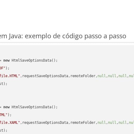
m Java: exemplo de código passo a passo
= 
new
 HtmlSaveOptionsData();

DF"
);

file.HTML"
,requestSaveOptionsData,remoteFolder,
null
,
null
,
null
,
nu
t);

= 
new
 HtmlSaveOptionsData();

TML"
);

file.XAML"
,requestSaveOptionsData,remoteFolder,
null
,
null
,
null
,
nu