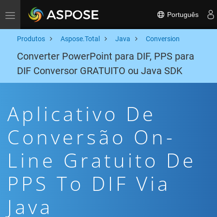
Português
Toggle navigation
Produtos
Aspose.Total
Java
Conversion
Converter PowerPoint para DIF, PPS para
DIF Conversor GRATUITO ou Java SDK
Aplicativo De
Conversão On-
Line Gratuito De
PPS To DIF Via
Java