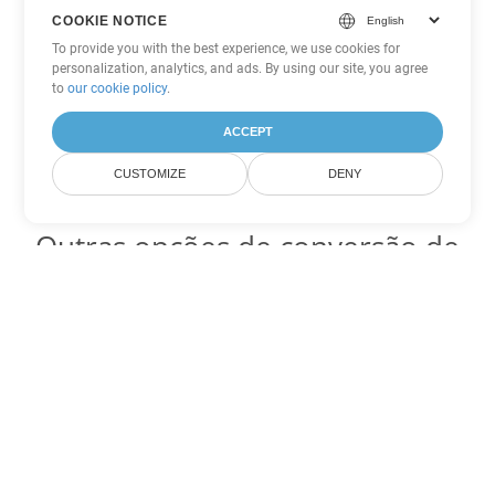
COOKIE NOTICE
To provide you with the best experience, we use cookies for
personalization, analytics, and ads. By using our site, you agree
to
our cookie policy
.
ACCEPT
CUSTOMIZE
DENY
Outras opções de conversão de
PowerPoint
Converter PPS em DOC
DOC:
Microsoft Word Binary Format
Converter PPS em DOT
DOT:
Microsoft Word Template Files