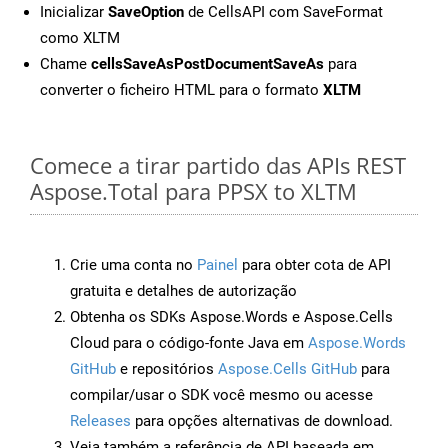
Inicializar
SaveOption
de CellsAPI com SaveFormat
como XLTM
Chame
cellsSaveAsPostDocumentSaveAs
para
converter o ficheiro HTML para o formato
XLTM
Comece a tirar partido das APIs REST
Aspose.Total para PPSX to XLTM
Crie uma conta no
Painel
para obter cota de API
gratuita e detalhes de autorização
Obtenha os SDKs Aspose.Words e Aspose.Cells
Cloud para o código-fonte Java em
Aspose.Words
GitHub
e repositórios
Aspose.Cells GitHub
para
compilar/usar o SDK você mesmo ou acesse
Releases
para opções alternativas de download.
Veja também a referência de API baseada em