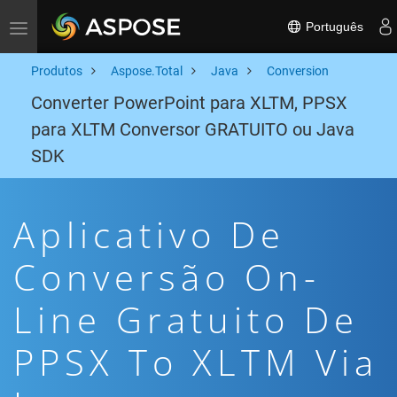
Português
Toggle navigation
Produtos
Aspose.Total
Java
Conversion
Converter PowerPoint para XLTM, PPSX
para XLTM Conversor GRATUITO ou Java
SDK
Aplicativo De
Conversão On-
Line Gratuito De
PPSX To XLTM Via