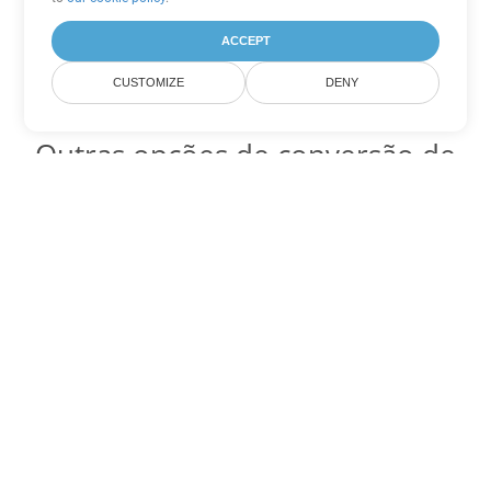
ACCEPT
CUSTOMIZE
DENY
Outras opções de conversão de
Excel
Converter SXC em DOC
DOC:
Microsoft Word Binary Format
Converter SXC em DOT
DOT:
Microsoft Word Template Files
Converter SXC em DOCX
DOCX:
Office 2007+ Word Document