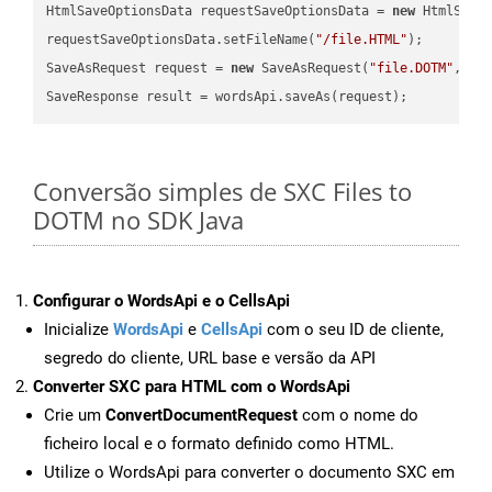
HtmlSaveOptionsData requestSaveOptionsData = 
new
 HtmlSaveO
requestSaveOptionsData.setFileName(
"/file.HTML"
);

SaveAsRequest request = 
new
 SaveAsRequest(
"file.DOTM"
,req
Conversão simples de SXC Files to
DOTM no SDK Java
Configurar o WordsApi e o CellsApi
Inicialize
WordsApi
e
CellsApi
com o seu ID de cliente,
segredo do cliente, URL base e versão da API
Converter SXC para HTML com o WordsApi
Crie um
ConvertDocumentRequest
com o nome do
ficheiro local e o formato definido como HTML.
Utilize o WordsApi para converter o documento SXC em