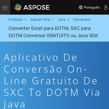
Português
Toggle navigation
Produtos
Aspose.Total
Java
Conversion
Converter Excel para DOTM, SXC para
DOTM Conversor GRATUITO ou Java SDK
Aplicativo De
Conversão On-
Line Gratuito De
SXC To DOTM Via
Java