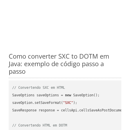
Como converter SXC to DOTM em
Java: exemplo de código passo a
passo
// Convertendo SXC em HTML
SaveOptions saveOptions = 
new
 SaveOption();

saveOption.setSaveFormat(
"SXC"
);

SaveResponse response = cellsApi.cellsSaveAsPostDocumentS
// Convertendo HTML em DOTM