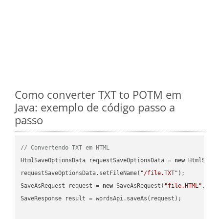
Como converter TXT to POTM em
Java: exemplo de código passo a
passo
// Convertendo TXT em HTML
HtmlSaveOptionsData requestSaveOptionsData = 
new
 HtmlSaveO
requestSaveOptionsData.setFileName(
"/file.TXT"
);

SaveAsRequest request = 
new
 SaveAsRequest(
"file.HTML"
,req
SaveResponse result = wordsApi.saveAs(request);
