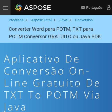
Português
Toggle navigation
Produtos
Aspose.Total
Java
Conversion
Converter Word para POTM, TXT para
POTM Conversor GRATUITO ou Java SDK
Aplicativo De
Conversão On-
Line Gratuito De
TXT To POTM Via
Java