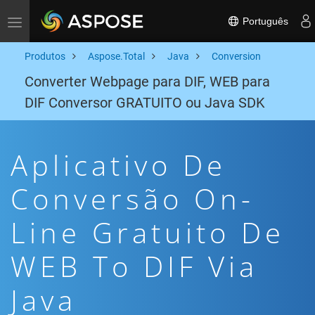
Português
Toggle navigation
Produtos
Aspose.Total
Java
Conversion
Converter Webpage para DIF, WEB para
DIF Conversor GRATUITO ou Java SDK
Aplicativo De
Conversão On-
Line Gratuito De
WEB To DIF Via
Java