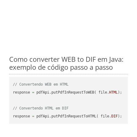
Como converter WEB to DIF em Java:
exemplo de código passo a passo
// Convertendo WEB em HTML
response 
=
 pdfApi.putPdfInRequestToWEB( file.
HTML
);

// Convertendo HTML em DIF
response 
=
 pdfApi.putPdfInRequestToHTML( file.
DIF