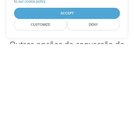
to
our cookie policy
.
ACCEPT
CUSTOMIZE
DENY
Outras opções de conversão de
PDF
Converter WEB em DOC
DOC:
Microsoft Word Binary Format
Converter WEB em DOT
DOT:
Microsoft Word Template Files
Converter WEB em DOCX
DOCX:
Office 2007+ Word Document