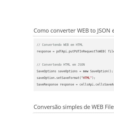
Como converter WEB to JSON e
// Convertendo WEB em HTML
response = pdfApi.putPdfInRequestToWEB( file
// Convertendo HTML em JSON
SaveOptions saveOptions = 
new
 SaveOption();

saveOption.setSaveFormat(
"HTML"
);

SaveResponse response = cellsApi.cellsSaveA
Conversão simples de WEB File