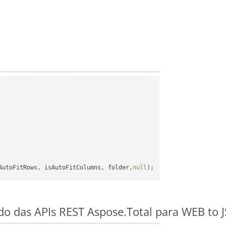
AutoFitRows, isAutoFitColumns, folder,
null
ido das APIs REST Aspose.Total para WEB to