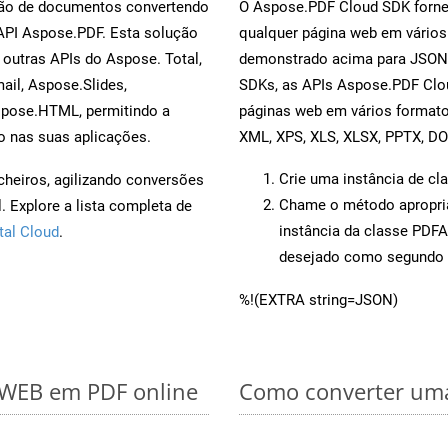
rsão de documentos convertendo
O Aspose.PDF Cloud SDK fornec
 API Aspose.PDF. Esta solução
qualquer página web em vários
outras APIs do Aspose. Total,
demonstrado acima para JSON.
il, Aspose.Slides,
SDKs, as APIs Aspose.PDF Clou
spose.HTML, permitindo a
páginas web em vários formato
o nas suas aplicações.
XML, XPS, XLS, XLSX, PPTX, D
Crie uma instância de cl
cheiros, agilizando conversões
Chame o método apropr
 Explore a lista completa de
instância da classe PDF
tal Cloud
.
desejado como segundo 
%!(EXTRA string=JSON)
r WEB em PDF online
Como converter uma