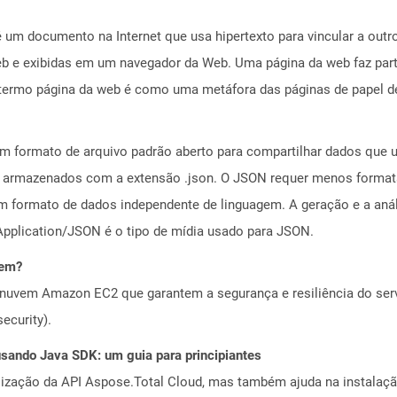
 um documento na Internet que usa hipertexto para vincular a out
b e exibidas em um navegador da Web. Uma página da web faz part
rmo página da web é como uma metáfora das páginas de papel de
um formato de arquivo padrão aberto para compartilhar dados que 
o armazenados com a extensão .json. O JSON requer menos formata
m formato de dados independente de linguagem. A geração e a aná
pplication/JSON é o tipo de mídia usado para JSON.
vem?
nuvem Amazon EC2 que garantem a segurança e resiliência do servi
ecurity).
ando Java SDK: um guia para principiantes
alização da API Aspose.Total Cloud, mas também ajuda na instalaçã