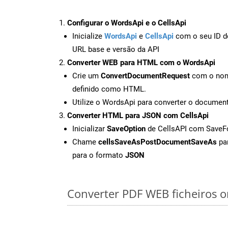
Configurar o WordsApi e o CellsApi
Inicialize
WordsApi
e
CellsApi
com o seu ID de
URL base e versão da API
Converter WEB para HTML com o WordsApi
Crie um
ConvertDocumentRequest
com o nome
definido como HTML.
Utilize o WordsApi para converter o docum
Converter HTML para JSON com CellsApi
Inicializar
SaveOption
de CellsAPI com Save
Chame
cellsSaveAsPostDocumentSaveAs
par
para o formato
JSON
Converter PDF WEB ficheiros on