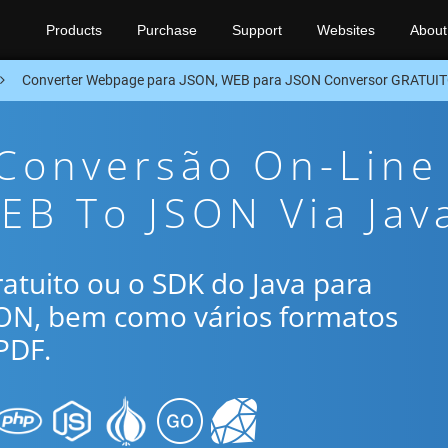
Products
Purchase
Support
Websites
About
Converter Webpage para JSON, WEB para JSON Conversor GRATUIT
 Conversão On-Line
EB To JSON Via Jav
gratuito ou o SDK do Java para
SON, bem como vários formatos
PDF.