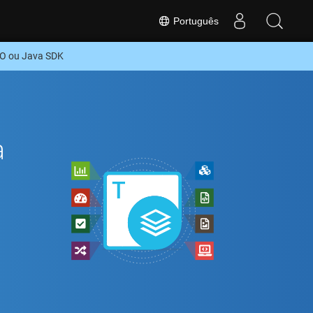
Português
O ou Java SDK
a