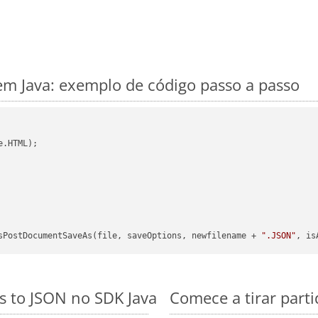
m Java: exemplo de código passo a passo
.HTML);

sPostDocumentSaveAs(file, saveOptions, newfilename + 
".JSON"
, is
s to JSON no SDK Java
Comece a tirar part