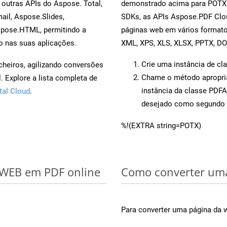
outras APIs do Aspose. Total,
demonstrado acima para POTX.
il, Aspose.Slides,
SDKs, as APIs Aspose.PDF Clou
spose.HTML, permitindo a
páginas web em vários formato
o nas suas aplicações.
XML, XPS, XLS, XLSX, PPTX, D
Crie uma instância de cl
cheiros, agilizando conversões
Chame o método apropr
 Explore a lista completa de
instância da classe PDF
tal Cloud
.
desejado como segundo 
%!(EXTRA string=POTX)
r WEB em PDF online
Como converter uma
Para converter uma página da 