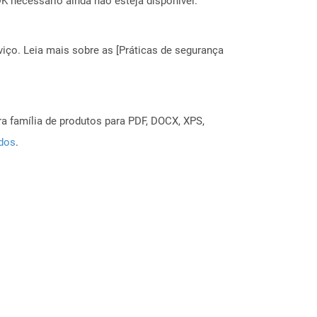
 necessário ainda não esteja disponível.
ço. Leia mais sobre as [Práticas de segurança
a família de produtos para PDF, DOCX, XPS,
ados
.