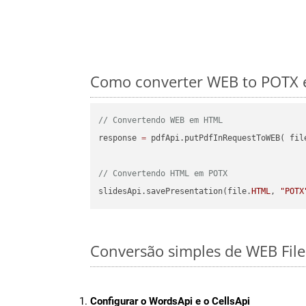
Como converter WEB to POTX e
// Convertendo WEB em HTML
response 
=
 pdfApi.putPdfInRequestToWEB( fil
// Convertendo HTML em POTX
slidesApi.savePresentation(file.
HTML
, 
"POTX
Conversão simples de WEB File
Configurar o WordsApi e o CellsApi