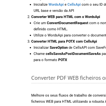
Inicialize
WordsApi
e
CellsApi
com o seu ID de
URL base e versão da API
Converter WEB para HTML com o WordsApi
Crie um
ConvertDocumentRequest
com o nome
definido como HTML.
Utilize o WordsApi para converter o docum
Converter HTML para POTX com CellsApi
Inicializar
SaveOption
de CellsAPI com Save
Chame
cellsSaveAsPostDocumentSaveAs
par
para o formato
POTX
Converter PDF WEB ficheiros on
Melhore os seus fluxos de trabalho de conve
ficheiros WEB para HTML utilizando a robusta