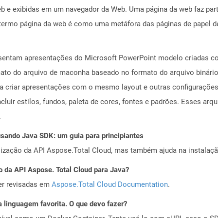
b e exibidas em um navegador da Web. Uma página da web faz part
rmo página da web é como uma metáfora das páginas de papel de
esentam apresentações do Microsoft PowerPoint modelo criadas c
ormato do arquivo de maconha baseado no formato do arquivo binár
ra criar apresentações com o mesmo layout e outras configuraçõe
luir estilos, fundos, paleta de cores, fontes e padrões. Esses arqu
.
ando Java SDK: um guia para principiantes
alização da API Aspose.Total Cloud, mas também ajuda na instalaçã
o da API Aspose. Total Cloud para Java?
er revisadas em
Aspose.Total Cloud Documentation
.
 linguagem favorita. O que devo fazer?