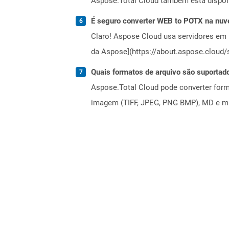
Aspose.Total Cloud também está dispon
É seguro converter WEB to POTX na nu
Claro! Aspose Cloud usa servidores em 
da Aspose](https://about.aspose.cloud/s
Quais formatos de arquivo são suportad
Aspose.Total Cloud pode converter forma
imagem (TIFF, JPEG, PNG BMP), MD e mui