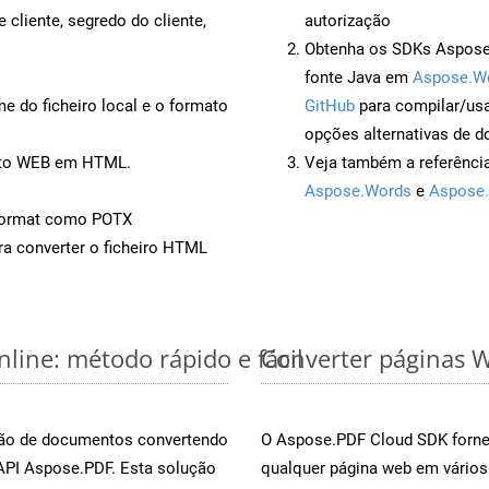
 cliente, segredo do cliente,
autorização
Obtenha os SDKs Aspose.
fonte Java em
Aspose.W
 do ficheiro local e o formato
GitHub
para compilar/us
opções alternativas de d
ento WEB em HTML.
Veja também a referênci
Aspose.Words
e
Aspose.
Format como POTX
a converter o ficheiro HTML
line: método rápido e fácil
Converter páginas W
rsão de documentos convertendo
O Aspose.PDF Cloud SDK fornec
 API Aspose.PDF. Esta solução
qualquer página web em vários