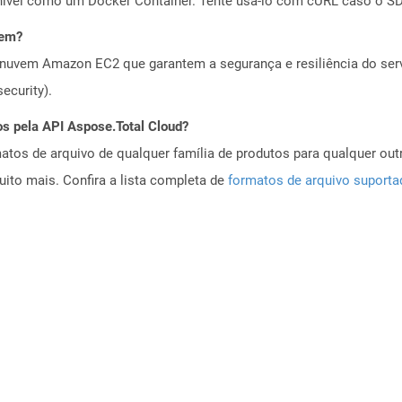
ível como um Docker Container. Tente usá-lo com cURL caso o SDK
vem?
nuvem Amazon EC2 que garantem a segurança e resiliência do servi
ecurity).
os pela API Aspose.Total Cloud?
tos de arquivo de qualquer família de produtos para qualquer outr
to mais. Confira a lista completa de
formatos de arquivo suport