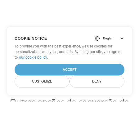
COOKIE NOTICE
To provide you with the best experience, we use cookies for
personalization, analytics, and ads. By using our site, you agree
to
our cookie policy
.
ACCEPT
CUSTOMIZE
DENY
Outras opções de conversão de
PDF
Converter WEB em DOC
DOC:
Microsoft Word Binary Format