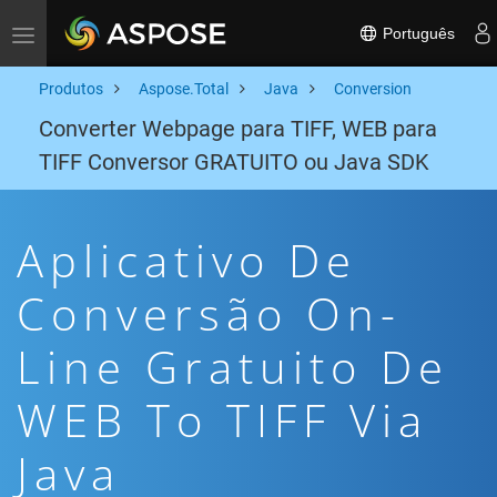
Português
Toggle navigation
Produtos
Aspose.Total
Java
Conversion
Converter Webpage para TIFF, WEB para
TIFF Conversor GRATUITO ou Java SDK
Aplicativo De
Conversão On-
Line Gratuito De
WEB To TIFF Via
Java