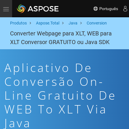
Português
Toggle navigation
Produtos
Aspose.Total
Java
Conversion
Converter Webpage para XLT, WEB para
XLT Conversor GRATUITO ou Java SDK
Aplicativo De
Conversão On-
Line Gratuito De
WEB To XLT Via
Java