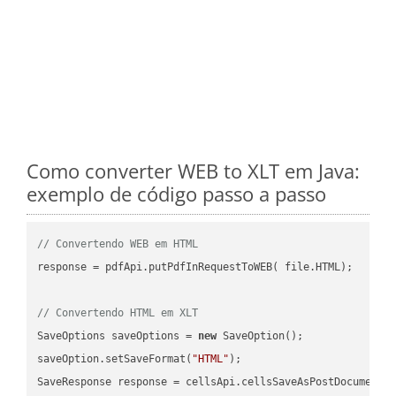
Como converter WEB to XLT em Java:
exemplo de código passo a passo
// Convertendo WEB em HTML
response = pdfApi.putPdfInRequestToWEB( file.HTML);

// Convertendo HTML em XLT
SaveOptions saveOptions = 
new
 SaveOption();

saveOption.setSaveFormat(
"HTML"
);

SaveResponse response = cellsApi.cellsSaveAsPostDocumentS