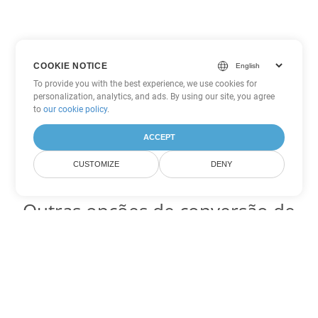
COOKIE NOTICE
To provide you with the best experience, we use cookies for
personalization, analytics, and ads. By using our site, you agree
to
our cookie policy
.
ACCEPT
CUSTOMIZE
DENY
Outras opções de conversão de
Excel
Converter XLT em DOC
DOC:
Microsoft Word Binary Format