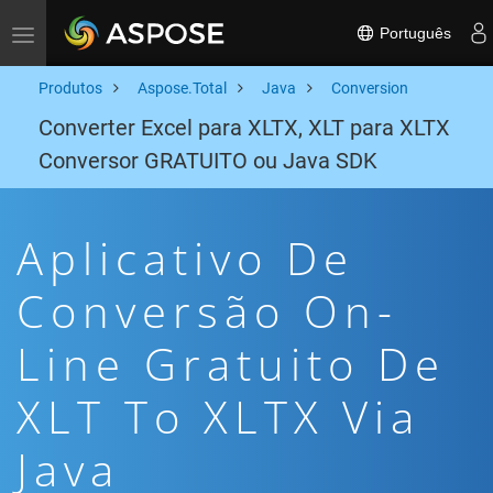
Português
Toggle navigation
Produtos
Aspose.Total
Java
Conversion
Converter Excel para XLTX, XLT para XLTX
Conversor GRATUITO ou Java SDK
Aplicativo De
Conversão On-
Line Gratuito De
XLT To XLTX Via
Java