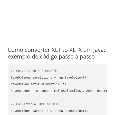
Como converter XLT to XLTX em Java:
exemplo de código passo a passo
// Convertendo XLT em HTML
SaveOptions saveOptions = 
new
 SaveOption();

saveOption.setSaveFormat(
"XLT"
);

SaveResponse response = cellsApi.cellsSaveAsPostDocumentS
// Convertendo HTML em XLTX
SaveOptions saveOptions = 
new
 SaveOption();
