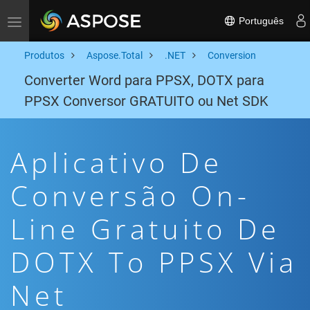
Português
Toggle navigation
Produtos
Aspose.Total
.NET
Conversion
Converter Word para PPSX, DOTX para
PPSX Conversor GRATUITO ou Net SDK
Aplicativo De
Conversão On-
Line Gratuito De
DOTX To PPSX Via
Net