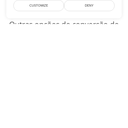
CUSTOMIZE
DENY
Outras opções de conversão de
Word
Converter DOTX em DOC
DOC:
Microsoft Word Binary Format
Converter DOTX em DOT
DOT:
Microsoft Word Template Files
Converter DOTX em DOCX
DOCX:
Office 2007+ Word Document
Converter DOTX em DOCM
DOCM:
Microsoft Word 2007 Marco File