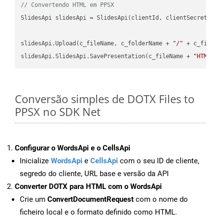
// Convertendo HTML em PPSX
SlidesApi slidesApi = SlidesApi(clientId, clientSecret);

slidesApi.Upload(c_fileName, c_folderName + 
"/"
 + c_fileNa
slidesApi.SlidesApi.SavePresentation(c_fileName + 
"HTML"
,
Conversão simples de DOTX Files to
PPSX no SDK Net
Configurar o WordsApi e o CellsApi
Inicialize
WordsApi
e
CellsApi
com o seu ID de cliente,
segredo do cliente, URL base e versão da API
Converter DOTX para HTML com o WordsApi
Crie um
ConvertDocumentRequest
com o nome do
ficheiro local e o formato definido como HTML.