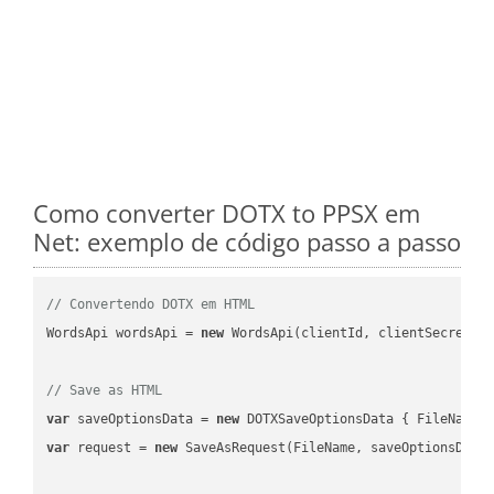
Como converter DOTX to PPSX em
Net: exemplo de código passo a passo
// Convertendo DOTX em HTML
WordsApi wordsApi = 
new
 WordsApi(clientId, clientSecret);

// Save as HTML
var
 saveOptionsData = 
new
 DOTXSaveOptionsData { FileName 
var
 request = 
new
 SaveAsRequest(FileName, saveOptionsData)