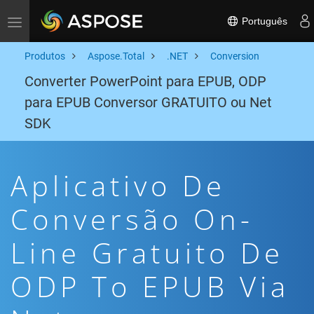
Português
Toggle navigation
Produtos
Aspose.Total
.NET
Conversion
Converter PowerPoint para EPUB, ODP
para EPUB Conversor GRATUITO ou Net
SDK
Aplicativo De
Conversão On-
Line Gratuito De
ODP To EPUB Via