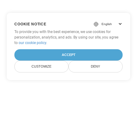
COOKIE NOTICE
To provide you with the best experience, we use cookies for
personalization, analytics, and ads. By using our site, you agree
to
our cookie policy
.
ACCEPT
CUSTOMIZE
DENY
Outras opções de conversão de
PowerPoint
Converter ODP em DOC
DOC:
Microsoft Word Binary Format