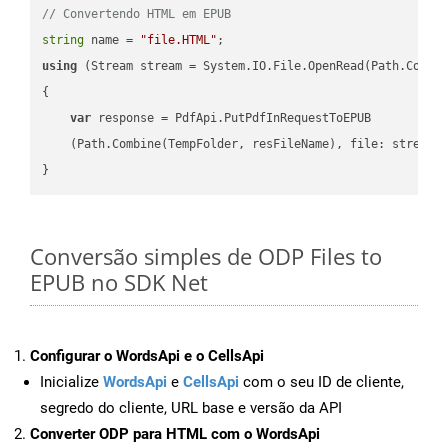
// Convertendo HTML em EPUB
string
 name = 
"file.HTML"
using
 (Stream stream = System.IO.File.OpenRead(Path.Combin
{

var
 response = PdfApi.PutPdfInRequestToEPUB

    (Path.Combine(TempFolder, resFileName), file: stream);
Conversão simples de ODP Files to
EPUB no SDK Net
Configurar o WordsApi e o CellsApi
Inicialize
WordsApi
e
CellsApi
com o seu ID de cliente,
segredo do cliente, URL base e versão da API
Converter ODP para HTML com o WordsApi