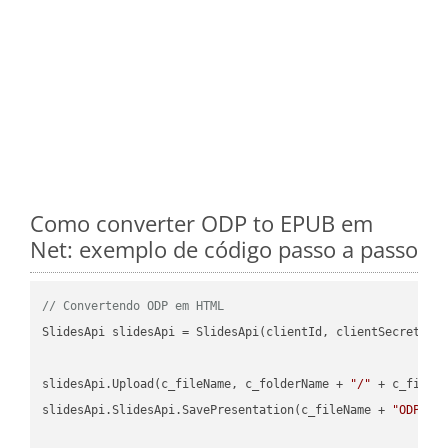
Como converter ODP to EPUB em
Net: exemplo de código passo a passo
// Convertendo ODP em HTML
SlidesApi slidesApi = SlidesApi(clientId, clientSecret);

slidesApi.Upload(c_fileName, c_folderName + 
"/"
 + c_fileNa
slidesApi.SlidesApi.SavePresentation(c_fileName + 
"ODP"
, 