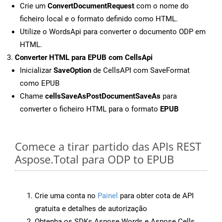
Crie um
ConvertDocumentRequest
com o nome do
ficheiro local e o formato definido como HTML.
Utilize o WordsApi para converter o documento ODP em
HTML.
Converter HTML para EPUB com CellsApi
Inicializar
SaveOption
de CellsAPI com SaveFormat
como EPUB
Chame
cellsSaveAsPostDocumentSaveAs
para
converter o ficheiro HTML para o formato
EPUB
Comece a tirar partido das APIs REST
Aspose.Total para ODP to EPUB
Crie uma conta no
Painel
para obter cota de API
gratuita e detalhes de autorização
Obtenha os SDKs Aspose.Words e Aspose.Cells