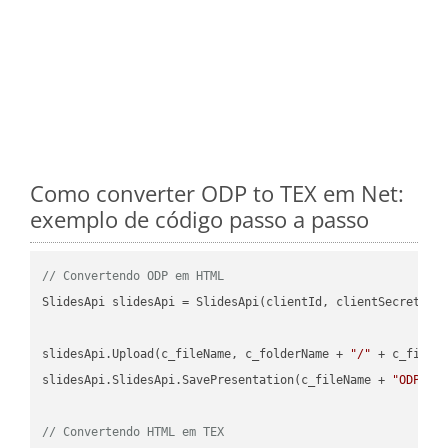
Como converter ODP to TEX em Net:
exemplo de código passo a passo
// Convertendo ODP em HTML
SlidesApi slidesApi = SlidesApi(clientId, clientSecret);

slidesApi.Upload(c_fileName, c_folderName + 
"/"
 + c_fileNa
slidesApi.SlidesApi.SavePresentation(c_fileName + 
"ODP"
, 
// Convertendo HTML em TEX