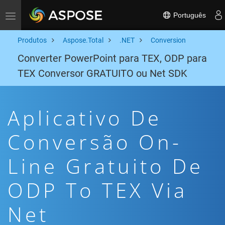
Português
Toggle navigation
Produtos
Aspose.Total
.NET
Conversion
Converter PowerPoint para TEX, ODP para
TEX Conversor GRATUITO ou Net SDK
Aplicativo De
Conversão On-
Line Gratuito De
ODP To TEX Via
Net