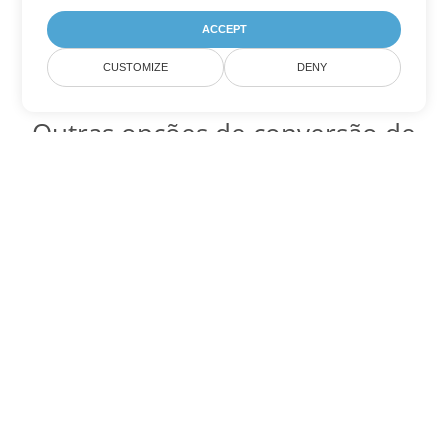
ACCEPT
CUSTOMIZE
DENY
Outras opções de conversão de
PowerPoint
Converter ODP em DOC
DOC:
Microsoft Word Binary Format
Converter ODP em DOT
DOT:
Microsoft Word Template Files
Converter ODP em DOCX
DOCX:
Office 2007+ Word Document