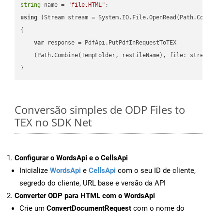
string
 name = 
"file.HTML"
using
 (Stream stream = System.IO.File.OpenRead(Path.Combin
{

var
 response = PdfApi.PutPdfInRequestToTEX

    (Path.Combine(TempFolder, resFileName), file: stream);
Conversão simples de ODP Files to
TEX no SDK Net
Configurar o WordsApi e o CellsApi
Inicialize
WordsApi
e
CellsApi
com o seu ID de cliente,
segredo do cliente, URL base e versão da API
Converter ODP para HTML com o WordsApi
Crie um
ConvertDocumentRequest
com o nome do