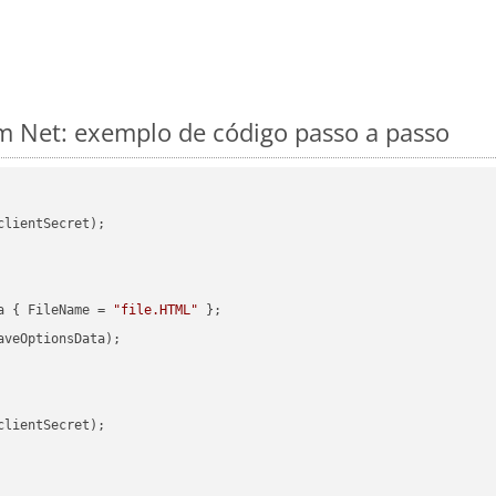
 Net: exemplo de código passo a passo
clientSecret);

a { FileName = 
"file.HTML"
veOptionsData);

clientSecret);
