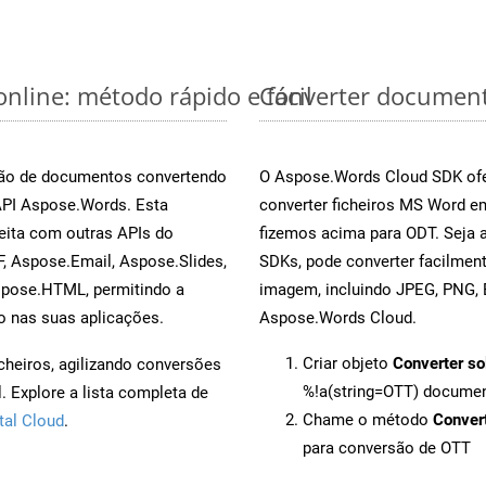
nline: método rápido e fácil
Converter document
rsão de documentos convertendo
O Aspose.Words Cloud SDK ofe
 API Aspose.Words. Esta
converter ficheiros MS Word e
eita com outras APIs do
fizemos acima para ODT. Seja 
, Aspose.Email, Aspose.Slides,
SDKs, pode converter facilme
spose.HTML, permitindo a
imagem, incluindo JPEG, PNG, B
o nas suas aplicações.
Aspose.Words Cloud.
Criar objeto
Converter so
cheiros, agilizando conversões
%!a(string=OTT) docume
 Explore a lista completa de
Chame o método
Conver
tal Cloud
.
para conversão de OTT