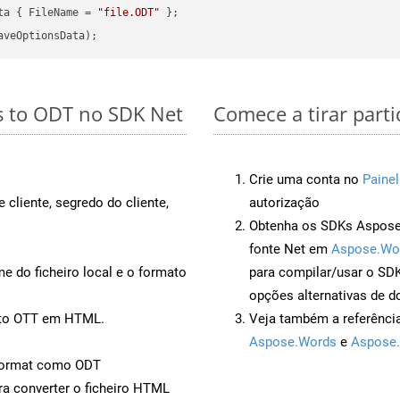
ta { FileName = 
"file.ODT"
s to ODT no SDK Net
Comece a tirar part
Crie uma conta no
Painel
 cliente, segredo do cliente,
autorização
Obtenha os SDKs Aspose.
fonte Net em
Aspose.Wo
 do ficheiro local e o formato
para compilar/usar o S
opções alternativas de d
ento OTT em HTML.
Veja também a referênci
Aspose.Words
e
Aspose.
Format como ODT
a converter o ficheiro HTML