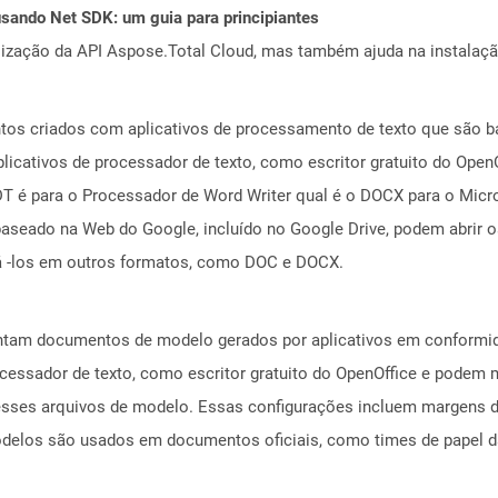
ando Net SDK: um guia para principiantes
alização da API Aspose.Total Cloud, mas também ajuda na instalaçã
tos criados com aplicativos de processamento de texto que são b
icativos de processador de texto, como escritor gratuito do Ope
DT é para o Processador de Word Writer qual é o DOCX para o Micros
aseado na Web do Google, incluído no Google Drive, podem abrir 
á -los em outros formatos, como DOC e DOCX.
tam documentos de modelo gerados por aplicativos em conformid
ocessador de texto, como escritor gratuito do OpenOffice e podem
esses arquivos de modelo. Essas configurações incluem margens de
odelos são usados ​​em documentos oficiais, como times de papel 