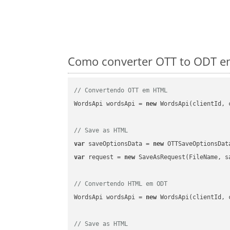
Como converter OTT to ODT em
// Convertendo OTT em HTML
WordsApi wordsApi = 
new
 WordsApi(clientId, 
// Save as HTML
var
 saveOptionsData = 
new
 OTTSaveOptionsDat
var
 request = 
new
 SaveAsRequest(FileName, sa
// Convertendo HTML em ODT
WordsApi wordsApi = 
new
 WordsApi(clientId, 
// Save as HTML