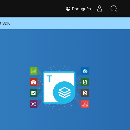
Português
t SDK