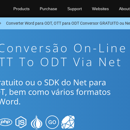
Products
Purchase
Support
Websites
About
Converter Word para ODT, OTT para ODT Conversor GRATUITO ou Ne
 Conversão On-Line
TT To ODT Via Net
gratuito ou o SDK do Net para
DT, bem como vários formatos
Word.