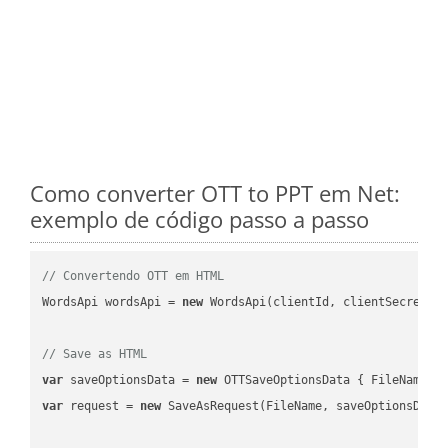
Como converter OTT to PPT em Net:
exemplo de código passo a passo
// Convertendo OTT em HTML
WordsApi wordsApi = 
new
 WordsApi(clientId, clientSecret);

// Save as HTML
var
 saveOptionsData = 
new
 OTTSaveOptionsData { FileName =
var
 request = 
new
 SaveAsRequest(FileName, saveOptionsData)