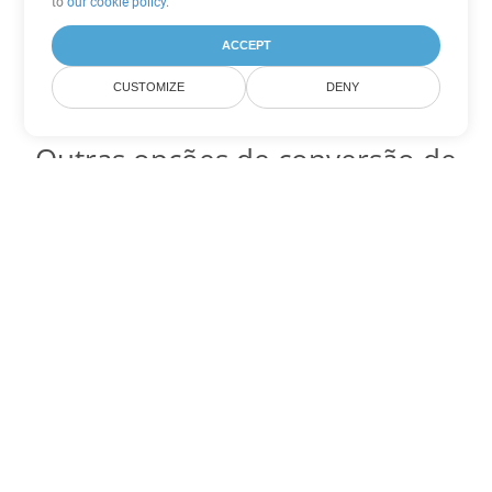
to
our cookie policy
.
ACCEPT
CUSTOMIZE
DENY
Outras opções de conversão de
Word
Converter OTT em DOC
DOC:
Microsoft Word Binary Format
Converter OTT em DOT
DOT:
Microsoft Word Template Files
Converter OTT em DOCX
DOCX:
Office 2007+ Word Document