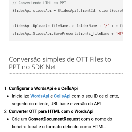
// Convertendo HTML em PPT
SlidesApi slidesApi = SlidesApi(clientId, clientSecret);

slidesApi.Upload(c_fileName, c_folderName + 
"/"
 + c_fileNa
slidesApi.SlidesApi.SavePresentation(c_fileName + 
"HTML"
,
Conversão simples de OTT Files to
PPT no SDK Net
Configurar o WordsApi e o CellsApi
Inicialize
WordsApi
e
CellsApi
com o seu ID de cliente,
segredo do cliente, URL base e versão da API
Converter OTT para HTML com o WordsApi
Crie um
ConvertDocumentRequest
com o nome do
ficheiro local e o formato definido como HTML.