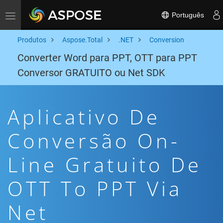
Português
Toggle navigation
Produtos
Aspose.Total
.NET
Conversion
Converter Word para PPT, OTT para PPT
Conversor GRATUITO ou Net SDK
Aplicativo De
Conversão On-
Line Gratuito De
OTT To PPT Via
Net