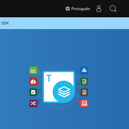
Português
t SDK