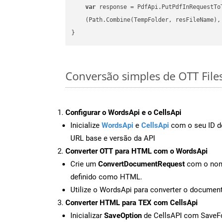
var
 response = PdfApi.PutPdfInRequestToT
    (Path.Combine(TempFolder, resFileName), 
Conversão simples de OTT File
Configurar o WordsApi e o CellsApi
Inicialize
WordsApi
e
CellsApi
com o seu ID de
URL base e versão da API
Converter OTT para HTML com o WordsApi
Crie um
ConvertDocumentRequest
com o nome
definido como HTML.
Utilize o WordsApi para converter o docum
Converter HTML para TEX com CellsApi
Inicializar
SaveOption
de CellsAPI com Save