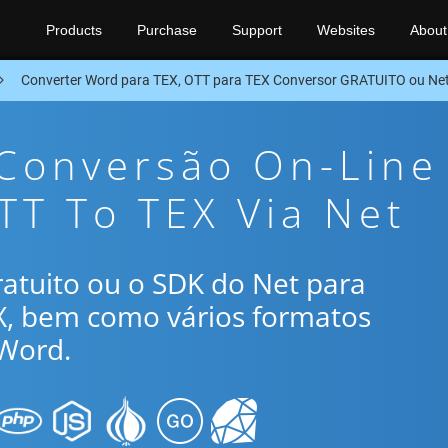
Products
Purchase
Support
Websites
About
Converter Word para TEX, OTT para TEX Conversor GRATUITO ou Ne
 Conversão On-Line
TT To TEX Via Net
gratuito ou o SDK do Net para
X, bem como vários formatos
Word.