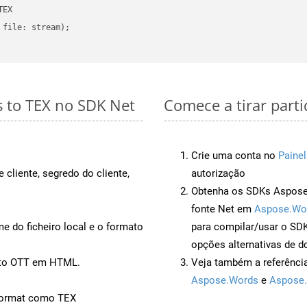
EX

file: stream);

s to TEX no SDK Net
Comece a tirar part
Crie uma conta no
Painel
 cliente, segredo do cliente,
autorização
Obtenha os SDKs Aspose.
fonte Net em
Aspose.Wo
 do ficheiro local e o formato
para compilar/usar o S
opções alternativas de d
ento OTT em HTML.
Veja também a referênci
Aspose.Words
e
Aspose.
Format como TEX