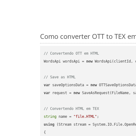
Como converter OTT to TEX em
// Convertendo OTT em HTML
WordsApi wordsApi = 
new
 WordsApi(clientId, 
// Save as HTML
var
 saveOptionsData = 
new
 OTTSaveOptionsDat
var
 request = 
new
 SaveAsRequest(FileName, sa
// Convertendo HTML em TEX
string
 name = 
"file.HTML"
using
 (Stream stream = System.IO.File.OpenR
{
