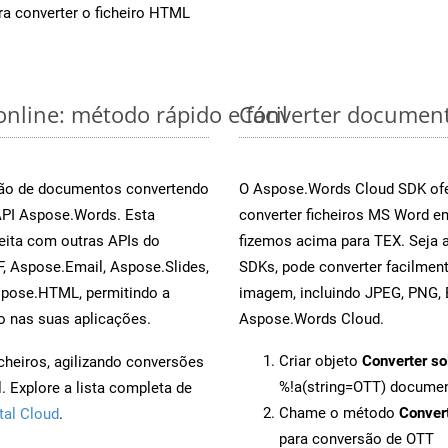
a converter o ficheiro HTML
nline: método rápido e fácil
Converter document
rsão de documentos convertendo
O Aspose.Words Cloud SDK ofe
 API Aspose.Words. Esta
converter ficheiros MS Word e
eita com outras APIs do
fizemos acima para TEX. Seja 
, Aspose.Email, Aspose.Slides,
SDKs, pode converter facilme
spose.HTML, permitindo a
imagem, incluindo JPEG, PNG, B
o nas suas aplicações.
Aspose.Words Cloud.
Criar objeto
Converter so
cheiros, agilizando conversões
%!a(string=OTT) docume
 Explore a lista completa de
Chame o método
Conver
tal Cloud
.
para conversão de OTT