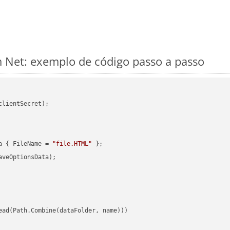
 Net: exemplo de código passo a passo
clientSecret);

a { FileName = 
"file.HTML"
veOptionsData);

ead(Path.Combine(dataFolder, name)))
