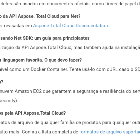
odelos são usados ​​em documentos oficiais, como times de papel 
o da API Aspose. Total Cloud para Net?
er revisadas em
Aspose.Total Cloud Documentation
.
ando Net SDK: um guia para principiantes
alização da API Aspose.Total Cloud, mas também ajuda na instalaçã
 linguagem favorita. O que devo fazer?
ível como um Docker Container. Tente usá-lo com cURL caso o SDK
m?
nuvem Amazon EC2 que garantem a segurança e resiliência do servi
ecurity).
os pela API Aspose.Total Cloud?
tos de arquivo de qualquer família de produtos para qualquer outr
to mais. Confira a lista completa de
formatos de arquivo suport