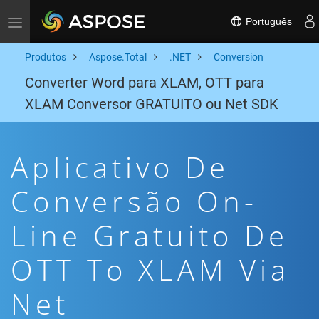
Português
Toggle navigation
Produtos
Aspose.Total
.NET
Conversion
Converter Word para XLAM, OTT para
XLAM Conversor GRATUITO ou Net SDK
Aplicativo De
Conversão On-
Line Gratuito De
OTT To XLAM Via
Net