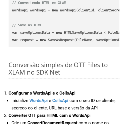
// Convertendo HTML em XLAM
WordsApi wordsApi = 
new
 WordsApi(clientId, clientSecret);

// Save as HTML
var
 saveOptionsData = 
new
 HTMLSaveOptionsData { FileName 
var
 request = 
new
Conversão simples de OTT Files to
XLAM no SDK Net
Configurar o WordsApi e o CellsApi
Inicialize
WordsApi
e
CellsApi
com o seu ID de cliente,
segredo do cliente, URL base e versão da API
Converter OTT para HTML com o WordsApi
Crie um
ConvertDocumentRequest
com o nome do