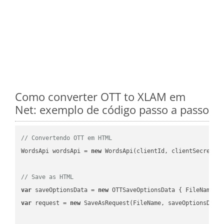
Como converter OTT to XLAM em
Net: exemplo de código passo a passo
// Convertendo OTT em HTML
WordsApi wordsApi = 
new
 WordsApi(clientId, clientSecret);

// Save as HTML
var
 saveOptionsData = 
new
 OTTSaveOptionsData { FileName =
var
 request = 
new
 SaveAsRequest(FileName, saveOptionsData)