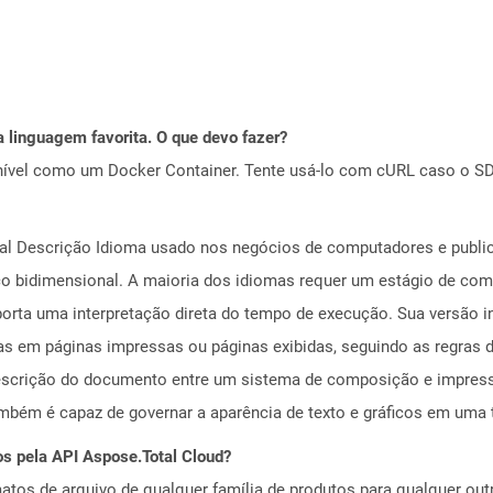
 linguagem favorita. O que devo fazer?
ível como um Docker Container. Tente usá-lo com cURL caso o SDK
ral Descrição Idioma usado nos negócios de computadores e publica
áfico bidimensional. A maioria dos idiomas requer um estágio de co
orta uma interpretação direta do tempo de execução. Sua versão ini
as em páginas impressas ou páginas exibidas, seguindo as regra
escrição do documento entre um sistema de composição e impress
ambém é capaz de governar a aparência de texto e gráficos em uma t
os pela API Aspose.Total Cloud?
tos de arquivo de qualquer família de produtos para qualquer outr