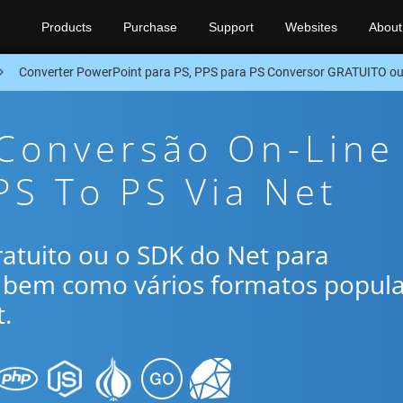
Products
Purchase
Support
Websites
About
Converter PowerPoint para PS, PPS para PS Conversor GRATUITO o
 Conversão On-Line
PS To PS Via Net
gratuito ou o SDK do Net para
, bem como vários formatos popul
.