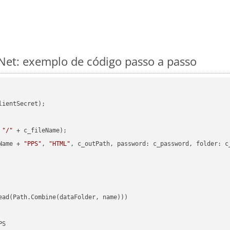
Net: exemplo de código passo a passo
ientSecret);

 
"/"
 + c_fileName);

Name + 
"PPS"
, 
"HTML"
, c_outPath, password: c_password, folder: c_
ead(Path.Combine(dataFolder, name)))

S
