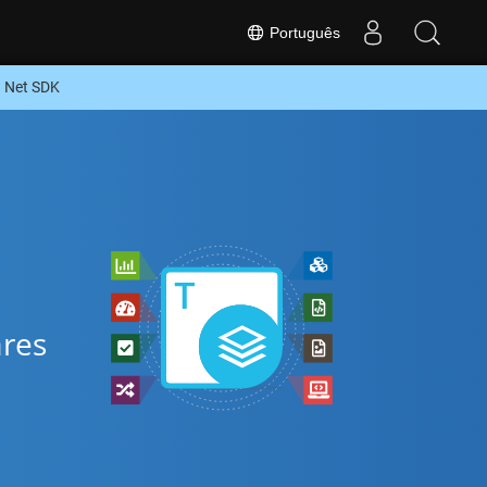
Português
u Net SDK
ares