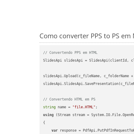
Como converter PPS to PS em 
// Convertendo PPS em HTML
SlidesApi slidesApi = SlidesApi(clientId, cl
slidesApi.Upload(c_fileName, c_folderName +
slidesApi.SlidesApi.SavePresentation(c_file
// Convertendo HTML em PS
string
 name = 
"file.HTML"
using
 (Stream stream = System.IO.File.OpenR
{

var
 response = PdfApi.PutPdfInRequestToP