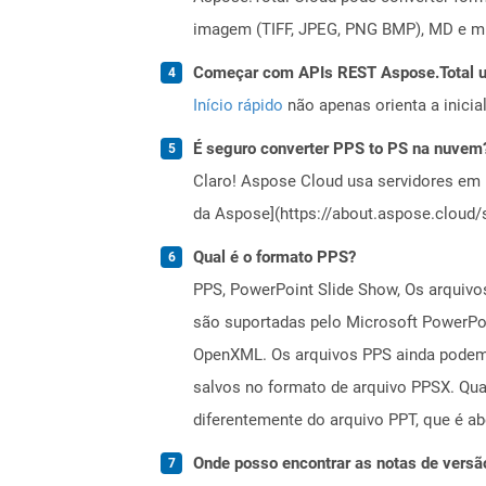
imagem (TIFF, JPEG, PNG BMP), MD e mui
Começar com APIs REST Aspose.Total us
Início rápido
não apenas orienta a inici
É seguro converter PPS to PS na nuvem
Claro! Aspose Cloud usa servidores em 
da Aspose](https://about.aspose.cloud/s
Qual é o formato PPS?
PPS, PowerPoint Slide Show, Os arquivos
são suportadas pelo Microsoft PowerPoi
OpenXML. Os arquivos PPS ainda podem 
salvos no formato de arquivo PPSX. Qu
diferentemente do arquivo PPT, que é ab
Onde posso encontrar as notas de versã