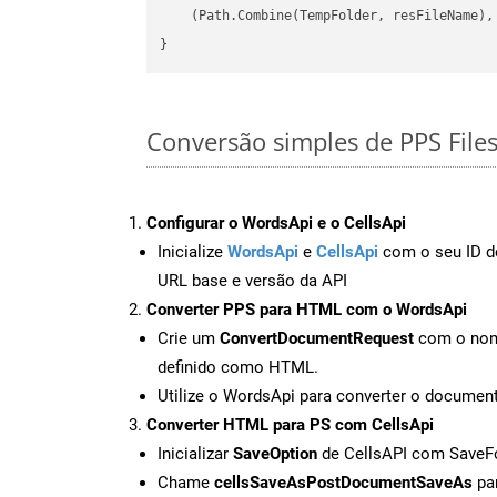
    (Path.Combine(TempFolder, resFileName), 
Conversão simples de PPS File
Configurar o WordsApi e o CellsApi
Inicialize
WordsApi
e
CellsApi
com o seu ID de
URL base e versão da API
Converter PPS para HTML com o WordsApi
Crie um
ConvertDocumentRequest
com o nome
definido como HTML.
Utilize o WordsApi para converter o docume
Converter HTML para PS com CellsApi
Inicializar
SaveOption
de CellsAPI com Save
Chame
cellsSaveAsPostDocumentSaveAs
par