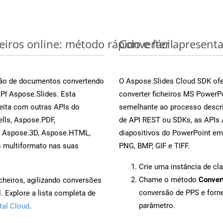
iros online: método rápido e fácil
Converter apresenta
rsão de documentos convertendo
O Aspose.Slides Cloud SDK ofe
API Aspose.Slides. Esta
converter ficheiros MS PowerP
eita com outras APIs do
semelhante ao processo descri
lls, Aspose.PDF,
de API REST ou SDKs, as APIs 
, Aspose.3D, Aspose.HTML,
diapositivos do PowerPoint em
s multiformato nas suas
PNG, BMP, GIF e TIFF.
Crie uma instância de cl
Chame o método
Conver
cheiros, agilizando conversões
conversão de PPS e for
 Explore a lista completa de
parâmetro.
tal Cloud
.