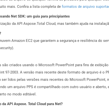
to mais. Confira a lista completa de
formatos de arquivo suport
ando Net SDK: um guia para principiantes
alização da API Aspose.Total Cloud, mas também ajuda na instalaçã
?
nuvem Amazon EC2 que garantem a segurança e resiliência do servi
ecurity).
 são criados usando o Microsoft PowerPoint para fins de exibição d
nt 97-2003. A versão mais recente deste formato de arquivo é o P
ser lidos pelas versões mais recentes do Microsoft PowerPoint, 
ando um arquivo PPS é compartilhado com outro usuário e aberto
erto no modo editável.
o da API Aspose. Total Cloud para Net?