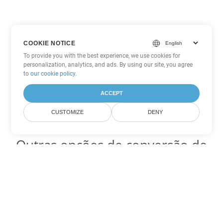
COOKIE NOTICE
To provide you with the best experience, we use cookies for
personalization, analytics, and ads. By using our site, you agree
to
our cookie policy
.
ACCEPT
CUSTOMIZE
DENY
Outras opções de conversão de
PowerPoint
Converter PPT em DOC
DOC:
Microsoft Word Binary Format