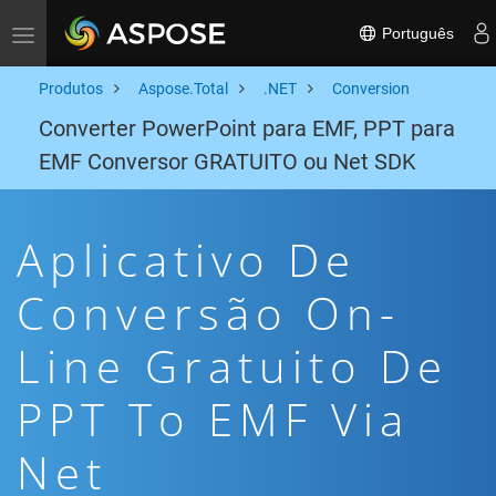
Português
Toggle navigation
Produtos
Aspose.Total
.NET
Conversion
Converter PowerPoint para EMF, PPT para
EMF Conversor GRATUITO ou Net SDK
Aplicativo De
Conversão On-
Line Gratuito De
PPT To EMF Via
Net