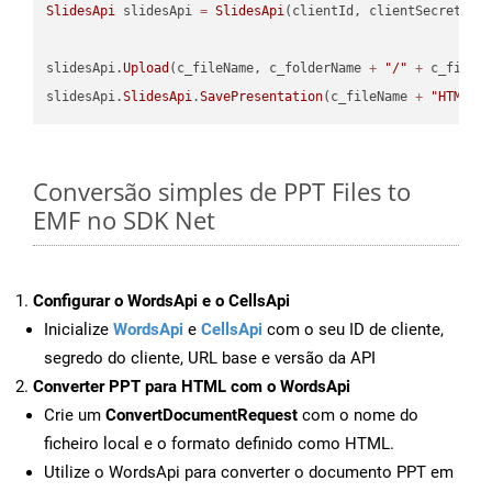
SlidesApi
 slidesApi 
=
SlidesApi
(clientId, clientSecret);

slidesApi.
Upload
(c_fileName, c_folderName 
+
"/"
+
 c_fileNa
slidesApi.
SlidesApi
.
SavePresentation
(c_fileName 
+
"HTML"
,
Conversão simples de PPT Files to
EMF no SDK Net
Configurar o WordsApi e o CellsApi
Inicialize
WordsApi
e
CellsApi
com o seu ID de cliente,
segredo do cliente, URL base e versão da API
Converter PPT para HTML com o WordsApi
Crie um
ConvertDocumentRequest
com o nome do
ficheiro local e o formato definido como HTML.
Utilize o WordsApi para converter o documento PPT em