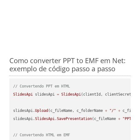
Como converter PPT to EMF em Net:
exemplo de código passo a passo
// Convertendo PPT em HTML
SlidesApi
 slidesApi 
=
SlidesApi
(clientId, clientSecret);

slidesApi.
Upload
(c_fileName, c_folderName 
+
"/"
+
 c_fileNa
slidesApi.
SlidesApi
.
SavePresentation
(c_fileName 
+
"PPT"
, 
// Convertendo HTML em EMF