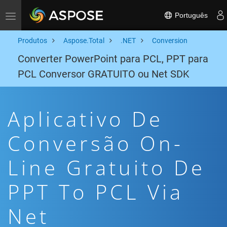
Português
Toggle navigation
Produtos
Aspose.Total
.NET
Conversion
Converter PowerPoint para PCL, PPT para
PCL Conversor GRATUITO ou Net SDK
Aplicativo De
Conversão On-
Line Gratuito De
PPT To PCL Via
Net