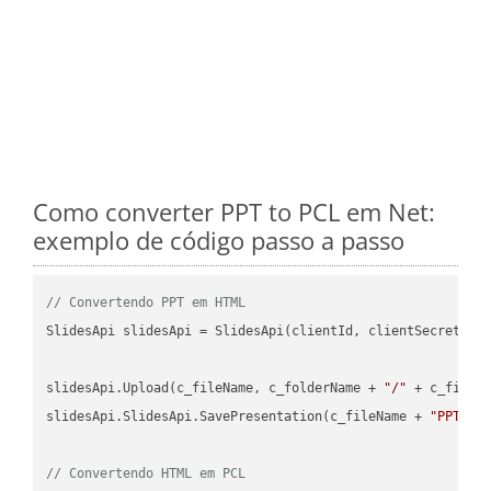
Como converter PPT to PCL em Net:
exemplo de código passo a passo
// Convertendo PPT em HTML
SlidesApi slidesApi = SlidesApi(clientId, clientSecret);

slidesApi.Upload(c_fileName, c_folderName + 
"/"
 + c_fileNa
slidesApi.SlidesApi.SavePresentation(c_fileName + 
"PPT"
, 
// Convertendo HTML em PCL