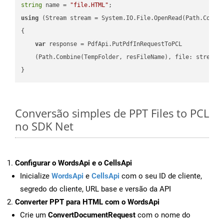
string
 name = 
"file.HTML"
using
 (Stream stream = System.IO.File.OpenRead(Path.Combin
{

var
 response = PdfApi.PutPdfInRequestToPCL

    (Path.Combine(TempFolder, resFileName), file: stream);
Conversão simples de PPT Files to PCL
no SDK Net
Configurar o WordsApi e o CellsApi
Inicialize
WordsApi
e
CellsApi
com o seu ID de cliente,
segredo do cliente, URL base e versão da API
Converter PPT para HTML com o WordsApi
Crie um
ConvertDocumentRequest
com o nome do