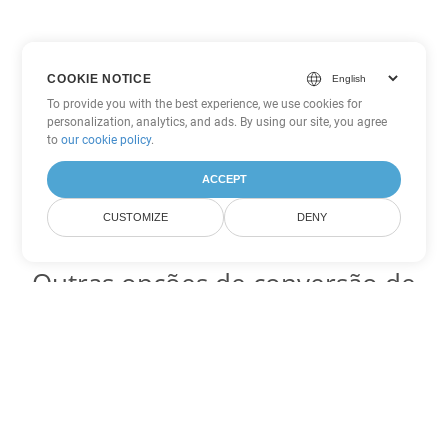
COOKIE NOTICE
To provide you with the best experience, we use cookies for
personalization, analytics, and ads. By using our site, you agree
to
our cookie policy
.
ACCEPT
CUSTOMIZE
DENY
Outras opções de conversão de
PowerPoint
Converter PPT em DOC
DOC:
Microsoft Word Binary Format
Converter PPT em DOT