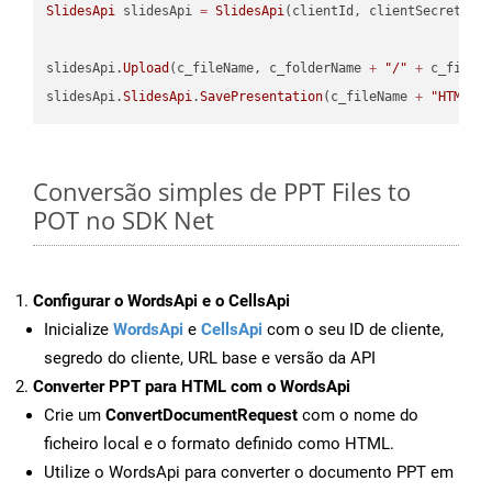
SlidesApi
 slidesApi 
=
SlidesApi
(clientId, clientSecret);

slidesApi.
Upload
(c_fileName, c_folderName 
+
"/"
+
 c_fileNa
slidesApi.
SlidesApi
.
SavePresentation
(c_fileName 
+
"HTML"
,
Conversão simples de PPT Files to
POT no SDK Net
Configurar o WordsApi e o CellsApi
Inicialize
WordsApi
e
CellsApi
com o seu ID de cliente,
segredo do cliente, URL base e versão da API
Converter PPT para HTML com o WordsApi
Crie um
ConvertDocumentRequest
com o nome do
ficheiro local e o formato definido como HTML.
Utilize o WordsApi para converter o documento PPT em