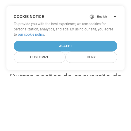
COOKIE NOTICE
To provide you with the best experience, we use cookies for
personalization, analytics, and ads. By using our site, you agree
to
our cookie policy
.
ACCEPT
CUSTOMIZE
DENY
Outras opções de conversão de
PowerPoint
Converter PPT em DOC
DOC:
Microsoft Word Binary Format
Converter PPT em DOT