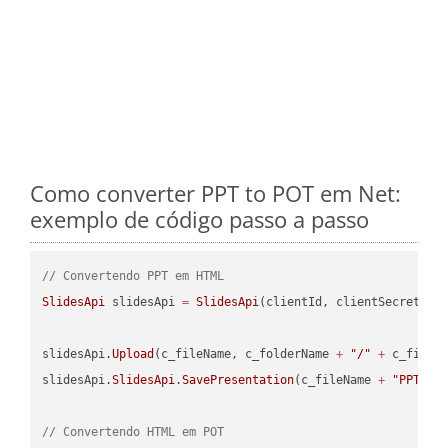
Como converter PPT to POT em Net:
exemplo de código passo a passo
// Convertendo PPT em HTML
SlidesApi
 slidesApi 
=
SlidesApi
(clientId, clientSecret);

slidesApi.
Upload
(c_fileName, c_folderName 
+
"/"
+
 c_fileNa
slidesApi.
SlidesApi
.
SavePresentation
(c_fileName 
+
"PPT"
, 
// Convertendo HTML em POT