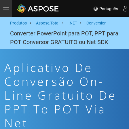
Português
Toggle navigation
Produtos
Aspose.Total
.NET
Conversion
Converter PowerPoint para POT, PPT para
POT Conversor GRATUITO ou Net SDK
Aplicativo De
Conversão On-
Line Gratuito De
PPT To POT Via
Net