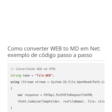
Como converter WEB to MD em Net:
exemplo de código passo a passo
// Convertendo WEB em HTML
string
 name = 
"file.WEB"
using
 (Stream stream = System.IO.File.OpenRead(Path.Combin
{

var
 response = PdfApi.PutPdfInRequestToHTML

    (Path.Combine(TempFolder, resFileName), file: stream);
}
