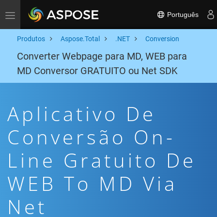
Português
Toggle navigation
Produtos
Aspose.Total
.NET
Conversion
Converter Webpage para MD, WEB para
MD Conversor GRATUITO ou Net SDK
Aplicativo De
Conversão On-
Line Gratuito De
WEB To MD Via
Net