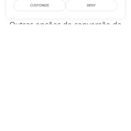
CUSTOMIZE
DENY
Outras opções de conversão de
PDF
Converter WEB em DOC
DOC:
Microsoft Word Binary Format
Converter WEB em DOT
DOT:
Microsoft Word Template Files
Converter WEB em DOCX
DOCX:
Office 2007+ Word Document
Converter WEB em DOCM
DOCM:
Microsoft Word 2007 Marco File