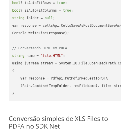
bool
? isAutoFitRows = 
true
bool
? isAutoFitColumns = 
true
string
 folder = 
null
var
 response = cellsApi.CellsSaveAsPostDocumentSaveAs(name
Console.WriteLine(response);

// Convertendo HTML em PDFA
string
 name = 
"file.HTML"
using
 (Stream stream = System.IO.File.OpenRead(Path.Combin
{

var
 response = PdfApi.PutPdfInRequestToPDFA

    (Path.Combine(TempFolder, resFileName), file: stream);
Conversão simples de XLS Files to
PDFA no SDK Net