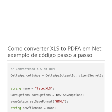
Como converter XLS to PDFA em Net:
exemplo de código passo a passo
// Convertendo XLS em HTML
CellsApi cellsApi = CellsApi(clientId, clientSecret);

string
 name = 
"file.XLS"
;

SaveOptions saveOptions = 
new
 SaveOptions;

svaeOption.setSaveFormat(
"HTML"
string