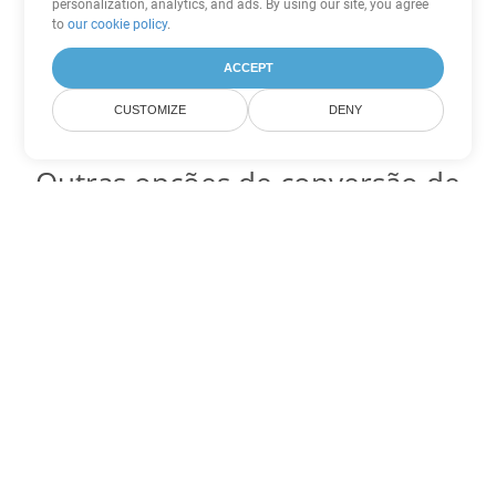
personalization, analytics, and ads. By using our site, you agree
to
our cookie policy
.
ACCEPT
CUSTOMIZE
DENY
Outras opções de conversão de
Excel
Converter XLS em DOC
DOC:
Microsoft Word Binary Format
Converter XLS em DOT
DOT:
Microsoft Word Template Files
Converter XLS em DOCX
DOCX:
Office 2007+ Word Document