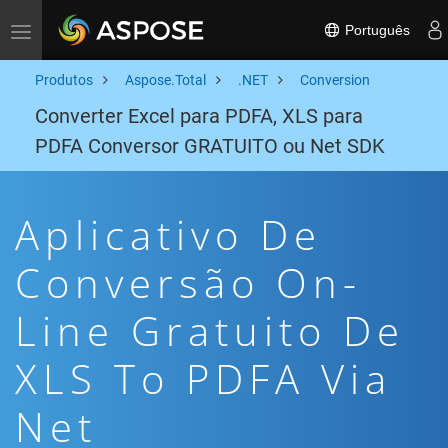
Português
Toggle navigation
Produtos
Aspose.Total
.NET
Conversion
Converter Excel para PDFA, XLS para
PDFA Conversor GRATUITO ou Net SDK
Aplicativo De
Conversão On-
Line Gratuito De
XLS To PDFA Via
Net